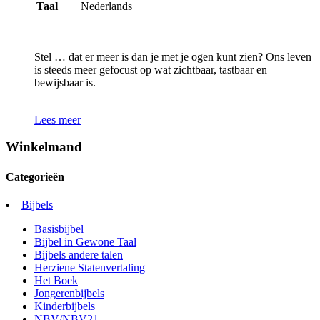
Taal
Nederlands
Stel … dat er meer is dan je met je ogen kunt zien? Ons leven
is steeds meer gefocust op wat zichtbaar, tastbaar en
bewijsbaar is.
Lees meer
Winkelmand
Categorieën
Bijbels
Basisbijbel
Bijbel in Gewone Taal
Bijbels andere talen
Herziene Statenvertaling
Het Boek
Jongerenbijbels
Kinderbijbels
NBV/NBV21