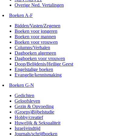
Overige Ned. Vertalingen
Boeken A-F
Bidden/Vasten/Zegenen
Boeken voor jongeren
Boeken voor mannen
Boeken voor vrouwen
Columns/Verhalen
Dagboeken algemeen
Dagboeken voor vrouwen
Doop/Belijdenis/Heilige Geest
Engelstalige boeken
Evangelie/kennismaking
Boeken G-N
Gedichten
Geloofsleven
Gezin & Opvoeding
(Groeps)Bijbelstudie
Hobby/creatief
Huwelijk & Seksualiteit
Israel/eindtijd
Journals/schrijfboeken