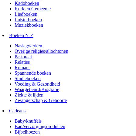
Kadoboeken
Kerk en Gemeente
Liedboeken
Luisterboeken
Muziekboeken
Boeken N-Z
Naslagwerken
Overige religies/allochtonen
Pastoraat
Relaties
Romans
Spannende boeken
Studieboeken
Voeding & Gezondheid
Waargebeurd/Biografie
Ziekte & lijden
Zwangerschap & Geboorte
Cadeaus
Baby/knuffels
Bad/verzorgingsproducten
Bijbelhoezen