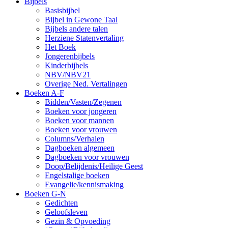
Bijbels
Basisbijbel
Bijbel in Gewone Taal
Bijbels andere talen
Herziene Statenvertaling
Het Boek
Jongerenbijbels
Kinderbijbels
NBV/NBV21
Overige Ned. Vertalingen
Boeken A-F
Bidden/Vasten/Zegenen
Boeken voor jongeren
Boeken voor mannen
Boeken voor vrouwen
Columns/Verhalen
Dagboeken algemeen
Dagboeken voor vrouwen
Doop/Belijdenis/Heilige Geest
Engelstalige boeken
Evangelie/kennismaking
Boeken G-N
Gedichten
Geloofsleven
Gezin & Opvoeding