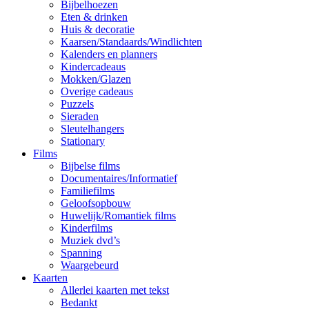
Bijbelhoezen
Eten & drinken
Huis & decoratie
Kaarsen/Standaards/Windlichten
Kalenders en planners
Kindercadeaus
Mokken/Glazen
Overige cadeaus
Puzzels
Sieraden
Sleutelhangers
Stationary
Films
Bijbelse films
Documentaires/Informatief
Familiefilms
Geloofsopbouw
Huwelijk/Romantiek films
Kinderfilms
Muziek dvd’s
Spanning
Waargebeurd
Kaarten
Allerlei kaarten met tekst
Bedankt