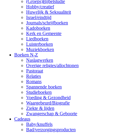
(Groeps)Bijbelstudie
Hobby/creatief
Huwelijk & Seksualiteit
Israel/eindtijd
Journals/schrijfboeken
Kadoboeken
Kerk en Gemeente
Liedboeken
Luisterboeken
Muziekboeken
Boeken N-Z
Naslagwerken
Overige religies/allochtonen
Pastoraat
Relaties
Romans
Spannende boeken
Studieboeken
Voeding & Gezondheid
Waargebeurd/Biografie
Ziekte & lijden
Zwangerschap & Geboorte
Cadeaus
Baby/knuffels
Bad/verzorgingsproducten