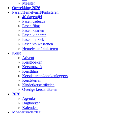
Meester
Opwekking 2026
Pasen/Hemelvaart/Pinksteren
40 dagentijd
Pasen cadeaus
Pasen films
Pasen kaarten
Pasen kinderen
Pasen muziek
Pasen volwassenen
Hemelvaart/pinksteren
Kerst
Advent
Kerstboeken
Kerstmuziek
Kerstfilms
Kerstkaarten/-boekenleggers
Kerststerren
Kinderkerstartikelen
Overige kerstartikelen
2026
Agendas
Dagboeken
Kalenders
Moeder/Vaderdag