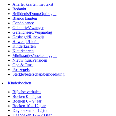
Allerlei kaarten met tekst
Bedankt
Belijdenis/Doop/Opdragen
Blanco kaarten
Condoleance
Geboorte/Zwanger
Gefeliciteerd/Verjaardag
Geslaagd/Rijbewijs
Huwelijk/Liefde
Kinderkaarten
Kleurkaarten
Minikaartjes/boekenleggers
Nieuw huis/Pensioen
Opa & Oma
Postzegels
Sterkte/beterschap/bemoediging
Kinderboeken
Bijbelse verhalen
Boeken 0 – 5 jaar
Boeken 6 – 9 jaar
Boeken 10 – 12 jaar
Dagboeken tot 12 jaar
Dagboeken 12 – 20 jaar