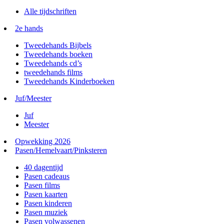
Alle tijdschriften
2e hands
Tweedehands Bijbels
Tweedehands boeken
Tweedehands cd’s
tweedehands films
Tweedehands Kinderboeken
Juf/Meester
Juf
Meester
Opwekking 2026
Pasen/Hemelvaart/Pinksteren
40 dagentijd
Pasen cadeaus
Pasen films
Pasen kaarten
Pasen kinderen
Pasen muziek
Pasen volwassenen