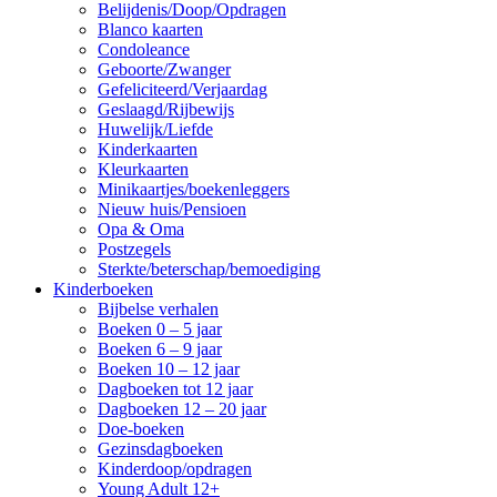
Belijdenis/Doop/Opdragen
Blanco kaarten
Condoleance
Geboorte/Zwanger
Gefeliciteerd/Verjaardag
Geslaagd/Rijbewijs
Huwelijk/Liefde
Kinderkaarten
Kleurkaarten
Minikaartjes/boekenleggers
Nieuw huis/Pensioen
Opa & Oma
Postzegels
Sterkte/beterschap/bemoediging
Kinderboeken
Bijbelse verhalen
Boeken 0 – 5 jaar
Boeken 6 – 9 jaar
Boeken 10 – 12 jaar
Dagboeken tot 12 jaar
Dagboeken 12 – 20 jaar
Doe-boeken
Gezinsdagboeken
Kinderdoop/opdragen
Young Adult 12+