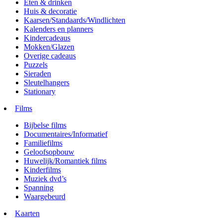
Eten & drinken
Huis & decoratie
Kaarsen/Standaards/Windlichten
Kalenders en planners
Kindercadeaus
Mokken/Glazen
Overige cadeaus
Puzzels
Sieraden
Sleutelhangers
Stationary
Films
Bijbelse films
Documentaires/Informatief
Familiefilms
Geloofsopbouw
Huwelijk/Romantiek films
Kinderfilms
Muziek dvd’s
Spanning
Waargebeurd
Kaarten