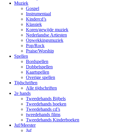
Muziek
Gospel
Instrumentaal
Kindercd’s
Klassiek
Koren/gewijde muziek
Nederlandse Artiesten
Opwekkingsmuziek
Pop/Rock
Praise/Worship
Spellen
Bordspellen
Dobbelspellen
Kaartspellen
Overige spellen
Tijdschriften
Alle tijdschriften
2e hands
Tweedehands Bijbels
Tweedehands boeken
Tweedehands cd’s
tweedehands films
Tweedehands Kinderboeken
Juf/Meester
Juf