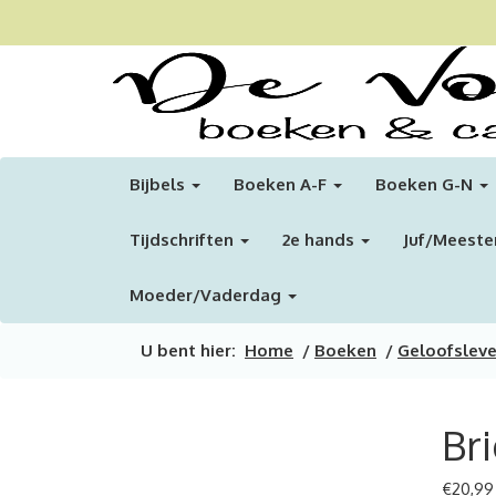
Bijbels
Boeken A-F
Boeken G-N
Tijdschriften
2e hands
Juf/Meeste
Moeder/Vaderdag
U bent hier:
Home
/
Boeken
/
Geloofslev
Bri
€
20,99