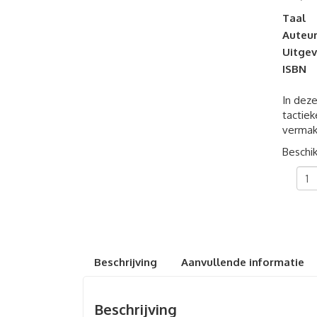
Taal
Auteu
Uitgev
ISBN
In deze
tactiek
vermak
Beschik
Brie
uit
de
hel
aant
Beschrijving
Aanvullende informatie
Beschrijving