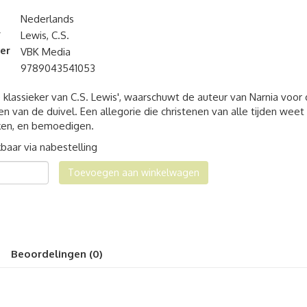
Nederlands
r
Lewis, C.S.
er
VBK Media
9789043541053
 klassieker van C.S. Lewis', waarschuwt de auteur van Narnia voor
en van de duivel. Een allegorie die christenen van alle tijden weet
en, en bemoedigen.
baar via nabestelling
ven
Toevoegen aan winkelwagen
al
Beoordelingen (0)