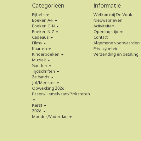
Categorieën
Informatie
Bijbels
Welkom bij De Vonk
Boeken A-F
Nieuwsbrieven
Boeken G-N
Activiteiten
Boeken N-Z
Openingstijden
Cadeaus
Contact
Films
Algemene voorwaarden
Kaarten
Privacybeleid
Kinderboeken
Verzending en betaling
Muziek
Spellen
Tijdschriften
2e hands
Juf/Meester
Opwekking 2026
Pasen/Hemelvaart/Pinksteren
Kerst
2026
Moeder/Vaderdag