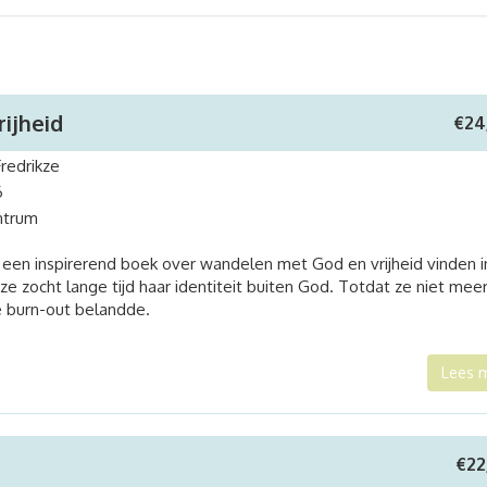
rijheid
€
24
Fredrikze
6
ntrum
is een inspirerend boek over wandelen met God en vrijheid vinden i
kze zocht lange tijd haar identiteit buiten God. Totdat ze niet mee
e burn-out belandde.
Lees 
€
22