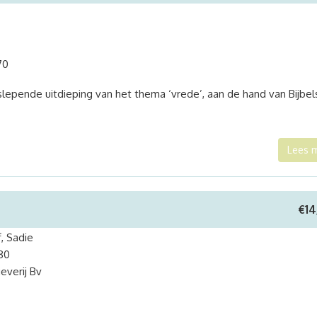
70
lepende uitdieping van het thema ‘vrede’, aan de hand van Bijbel
Lees 
€
14
, Sadie
80
everij Bv