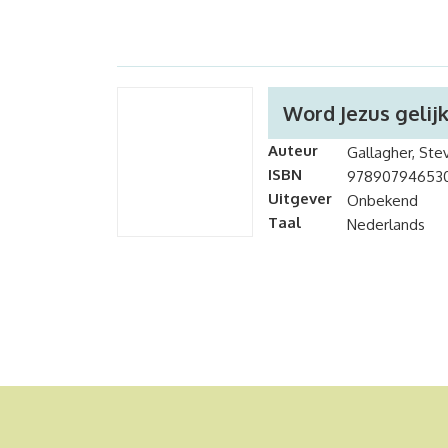
Word Jezus gelij
Auteur
Gallagher, Ste
ISBN
97890794653
Uitgever
Onbekend
Taal
Nederlands