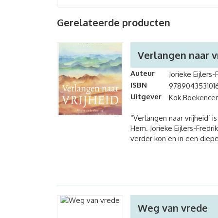
Gerelateerde producten
Verlangen naar v
Auteur
Jorieke Eijlers-
ISBN
978904353101
Uitgever
Kok Boekence
“Verlangen naar vrijheid’ 
Hem. Jorieke Eijlers-Fredri
verder kon en in een diep
Weg van vrede