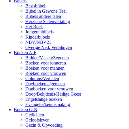
Bijbels
Basisbijbel
Bijbel in Gewone Taal
Bijbels andere talen
Herziene Statenvertaling
Het Boek
Jongerenbijbels
Kinderbijbels
NBV/NBV21
Overige Ned. Vertalingen
Boeken A-F
Bidden/Vasten/Zegenen
Boeken voor jongeren
Boeken voor mannen
Boeken voor vrouwen
Columns/Verhalen
Dagboeken algemeen
Dagboeken voor vrouwen
Doop/Belijdenis/Heilige Geest
Engelstalige boeken
Evangelie/kennismaking
Boeken G-N
Gedichten
Geloofsleven
Gezin & Opvoeding