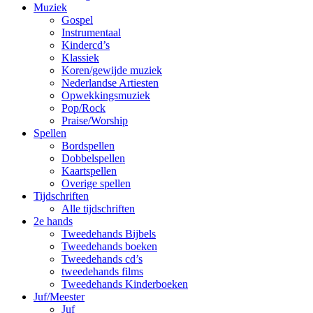
Muziek
Gospel
Instrumentaal
Kindercd’s
Klassiek
Koren/gewijde muziek
Nederlandse Artiesten
Opwekkingsmuziek
Pop/Rock
Praise/Worship
Spellen
Bordspellen
Dobbelspellen
Kaartspellen
Overige spellen
Tijdschriften
Alle tijdschriften
2e hands
Tweedehands Bijbels
Tweedehands boeken
Tweedehands cd’s
tweedehands films
Tweedehands Kinderboeken
Juf/Meester
Juf