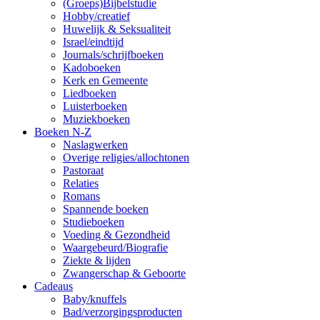
(Groeps)Bijbelstudie
Hobby/creatief
Huwelijk & Seksualiteit
Israel/eindtijd
Journals/schrijfboeken
Kadoboeken
Kerk en Gemeente
Liedboeken
Luisterboeken
Muziekboeken
Boeken N-Z
Naslagwerken
Overige religies/allochtonen
Pastoraat
Relaties
Romans
Spannende boeken
Studieboeken
Voeding & Gezondheid
Waargebeurd/Biografie
Ziekte & lijden
Zwangerschap & Geboorte
Cadeaus
Baby/knuffels
Bad/verzorgingsproducten