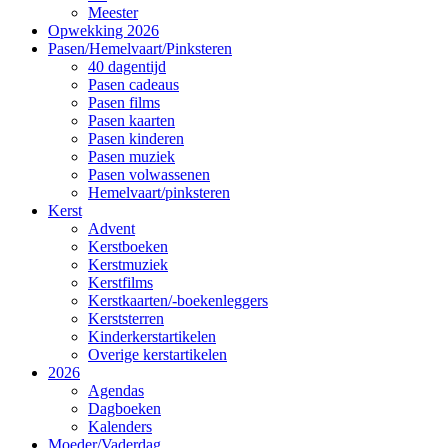
Meester
Opwekking 2026
Pasen/Hemelvaart/Pinksteren
40 dagentijd
Pasen cadeaus
Pasen films
Pasen kaarten
Pasen kinderen
Pasen muziek
Pasen volwassenen
Hemelvaart/pinksteren
Kerst
Advent
Kerstboeken
Kerstmuziek
Kerstfilms
Kerstkaarten/-boekenleggers
Kerststerren
Kinderkerstartikelen
Overige kerstartikelen
2026
Agendas
Dagboeken
Kalenders
Moeder/Vaderdag