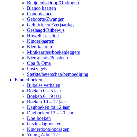
Belijdenis/Doop/Opdragen
Blanco kaarten
Condoleance
Geboorte/Zwanger
Gefeliciteerd/Verjaardag
Geslaagd/Rijbewijs
Huwelijk/Liefde
Kinderkaarten
Kleurkaarten
Minikaartjes/boekenleggers
Nieuw huis/Pensioen
Opa & Oma
Postzegels
Sterkte/beterschap/bemoediging
Kinderboeken
Bijbelse verhalen
Boeken 0 – 5 jaar
Boeken 6 – 9 jaar
Boeken 10 – 12 jaar
Dagboeken tot 12 jaar
Dagboeken 12 – 20 jaar
Doe-boeken
Gezinsdagboeken
Kinderdoop/opdragen
Young Adult 12+