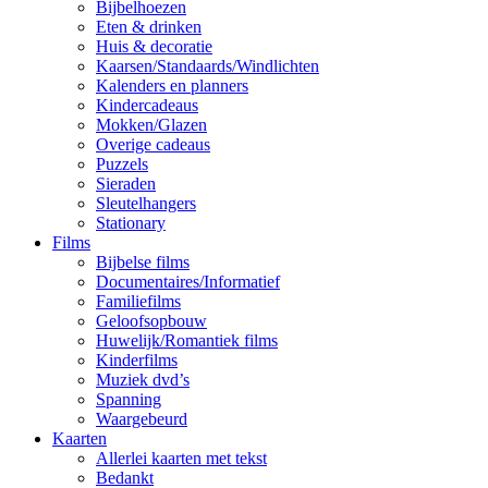
Bijbelhoezen
Eten & drinken
Huis & decoratie
Kaarsen/Standaards/Windlichten
Kalenders en planners
Kindercadeaus
Mokken/Glazen
Overige cadeaus
Puzzels
Sieraden
Sleutelhangers
Stationary
Films
Bijbelse films
Documentaires/Informatief
Familiefilms
Geloofsopbouw
Huwelijk/Romantiek films
Kinderfilms
Muziek dvd’s
Spanning
Waargebeurd
Kaarten
Allerlei kaarten met tekst
Bedankt