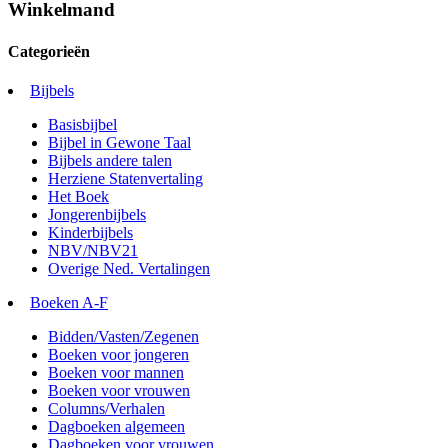
Winkelmand
Categorieën
Bijbels
Basisbijbel
Bijbel in Gewone Taal
Bijbels andere talen
Herziene Statenvertaling
Het Boek
Jongerenbijbels
Kinderbijbels
NBV/NBV21
Overige Ned. Vertalingen
Boeken A-F
Bidden/Vasten/Zegenen
Boeken voor jongeren
Boeken voor mannen
Boeken voor vrouwen
Columns/Verhalen
Dagboeken algemeen
Dagboeken voor vrouwen