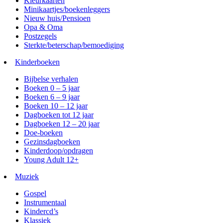
Kleurkaarten
Minikaartjes/boekenleggers
Nieuw huis/Pensioen
Opa & Oma
Postzegels
Sterkte/beterschap/bemoediging
Kinderboeken
Bijbelse verhalen
Boeken 0 – 5 jaar
Boeken 6 – 9 jaar
Boeken 10 – 12 jaar
Dagboeken tot 12 jaar
Dagboeken 12 – 20 jaar
Doe-boeken
Gezinsdagboeken
Kinderdoop/opdragen
Young Adult 12+
Muziek
Gospel
Instrumentaal
Kindercd’s
Klassiek