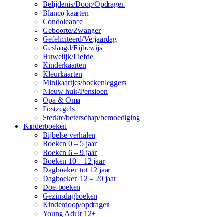
Belijdenis/Doop/Opdragen
Blanco kaarten
Condoleance
Geboorte/Zwanger
Gefeliciteerd/Verjaardag
Geslaagd/Rijbewijs
Huwelijk/Liefde
Kinderkaarten
Kleurkaarten
Minikaartjes/boekenleggers
Nieuw huis/Pensioen
Opa & Oma
Postzegels
Sterkte/beterschap/bemoediging
Kinderboeken
Bijbelse verhalen
Boeken 0 – 5 jaar
Boeken 6 – 9 jaar
Boeken 10 – 12 jaar
Dagboeken tot 12 jaar
Dagboeken 12 – 20 jaar
Doe-boeken
Gezinsdagboeken
Kinderdoop/opdragen
Young Adult 12+