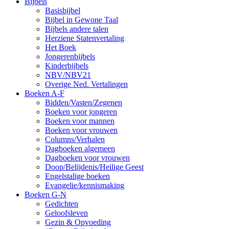
Bijbels
Basisbijbel
Bijbel in Gewone Taal
Bijbels andere talen
Herziene Statenvertaling
Het Boek
Jongerenbijbels
Kinderbijbels
NBV/NBV21
Overige Ned. Vertalingen
Boeken A-F
Bidden/Vasten/Zegenen
Boeken voor jongeren
Boeken voor mannen
Boeken voor vrouwen
Columns/Verhalen
Dagboeken algemeen
Dagboeken voor vrouwen
Doop/Belijdenis/Heilige Geest
Engelstalige boeken
Evangelie/kennismaking
Boeken G-N
Gedichten
Geloofsleven
Gezin & Opvoeding