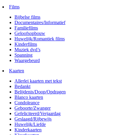
Films
Bijbelse films
Documentaires/Informatief
Familiefilms
Geloofsopbouw
Huwelijk/Romantiek films
Kinderfilms
Muziek dvd’s
Spanning
Waargebeurd
Kaarten
Allerlei kaarten met tekst
Bedankt
Belijdenis/Doop/Opdragen
Blanco kaarten
Condoleance
Geboorte/Zwanger
Gefeliciteerd/Verjaardag
Geslaagd/Rijbewijs
Huwelijk/Liefde
Kinderkaarten