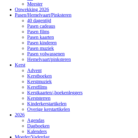
Meester
Opwekking 2026
Pasen/Hemelvaart/Pinksteren
40 dagentijd
Pasen cadeaus
Pasen films
Pasen kaarten
Pasen kinderen
Pasen muziek
Pasen volwassenen
Hemelvaart/pinksteren
Kerst
Advent
Kerstboeken
Kerstmuziek
Kerstfilms
Kerstkaarten/-boekenleggers
Kerststerren
Kinderkerstartikelen
Overige kerstartikelen
2026
Agendas
Dagboeken
Kalenders
Moeder/Vaderdag