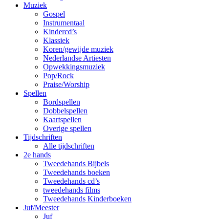
Muziek
Gospel
Instrumentaal
Kindercd’s
Klassiek
Koren/gewijde muziek
Nederlandse Artiesten
Opwekkingsmuziek
Pop/Rock
Praise/Worship
Spellen
Bordspellen
Dobbelspellen
Kaartspellen
Overige spellen
Tijdschriften
Alle tijdschriften
2e hands
Tweedehands Bijbels
Tweedehands boeken
Tweedehands cd’s
tweedehands films
Tweedehands Kinderboeken
Juf/Meester
Juf