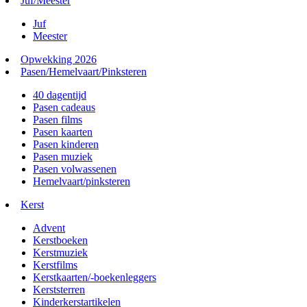
Juf/Meester
Juf
Meester
Opwekking 2026
Pasen/Hemelvaart/Pinksteren
40 dagentijd
Pasen cadeaus
Pasen films
Pasen kaarten
Pasen kinderen
Pasen muziek
Pasen volwassenen
Hemelvaart/pinksteren
Kerst
Advent
Kerstboeken
Kerstmuziek
Kerstfilms
Kerstkaarten/-boekenleggers
Kerststerren
Kinderkerstartikelen