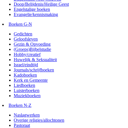
Doop/Belijdenis/Heilige Geest
Engelstalige boeken
Evangelie/kennismaking
Boeken G-N
Gedichten
Geloofsleven
Gezin & Opvoeding
(Groeps)Bijbelstudie
Hobby/creatief
Huwelijk & Seksualiteit
Israel/eindtijd
Journals/schrijfboeken
Kadoboeken
Kerk en Gemeente
Liedboeken
Luisterboeken
Muziekboeken
Boeken N-Z
Naslagwerken
Overige religies/allochtonen
Pastoraat