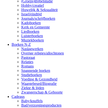
(Groeps)Bijbelstudie
Hobby/creatief
Huwelijk & Seksualiteit
Israel/eindtijd
Journals/schrijfboeken
Kadoboeken
Kerk en Gemeente
Liedboeken
Luisterboeken
Muziekboeken
Boeken N-Z
Naslagwerken
Overige religies/allochtonen
Pastoraat
Relaties
Romans
Spannende boeken
Studieboeken
Voeding & Gezondheid
Waargebeurd/Biografie
Ziekte & lijden
Zwangerschap & Geboorte
Cadeaus
Baby/knuffels
Bad/verzorgingsproducten