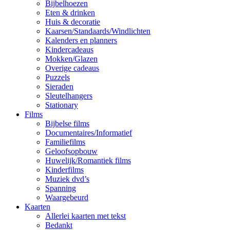
Bijbelhoezen
Eten & drinken
Huis & decoratie
Kaarsen/Standaards/Windlichten
Kalenders en planners
Kindercadeaus
Mokken/Glazen
Overige cadeaus
Puzzels
Sieraden
Sleutelhangers
Stationary
Films
Bijbelse films
Documentaires/Informatief
Familiefilms
Geloofsopbouw
Huwelijk/Romantiek films
Kinderfilms
Muziek dvd’s
Spanning
Waargebeurd
Kaarten
Allerlei kaarten met tekst
Bedankt