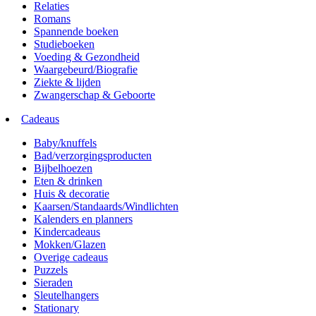
Relaties
Romans
Spannende boeken
Studieboeken
Voeding & Gezondheid
Waargebeurd/Biografie
Ziekte & lijden
Zwangerschap & Geboorte
Cadeaus
Baby/knuffels
Bad/verzorgingsproducten
Bijbelhoezen
Eten & drinken
Huis & decoratie
Kaarsen/Standaards/Windlichten
Kalenders en planners
Kindercadeaus
Mokken/Glazen
Overige cadeaus
Puzzels
Sieraden
Sleutelhangers
Stationary