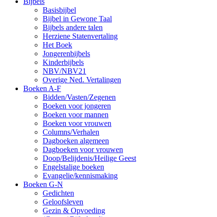
Bijbels
Basisbijbel
Bijbel in Gewone Taal
Bijbels andere talen
Herziene Statenvertaling
Het Boek
Jongerenbijbels
Kinderbijbels
NBV/NBV21
Overige Ned. Vertalingen
Boeken A-F
Bidden/Vasten/Zegenen
Boeken voor jongeren
Boeken voor mannen
Boeken voor vrouwen
Columns/Verhalen
Dagboeken algemeen
Dagboeken voor vrouwen
Doop/Belijdenis/Heilige Geest
Engelstalige boeken
Evangelie/kennismaking
Boeken G-N
Gedichten
Geloofsleven
Gezin & Opvoeding