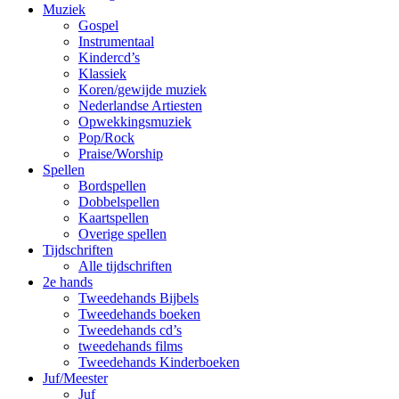
Muziek
Gospel
Instrumentaal
Kindercd’s
Klassiek
Koren/gewijde muziek
Nederlandse Artiesten
Opwekkingsmuziek
Pop/Rock
Praise/Worship
Spellen
Bordspellen
Dobbelspellen
Kaartspellen
Overige spellen
Tijdschriften
Alle tijdschriften
2e hands
Tweedehands Bijbels
Tweedehands boeken
Tweedehands cd’s
tweedehands films
Tweedehands Kinderboeken
Juf/Meester
Juf