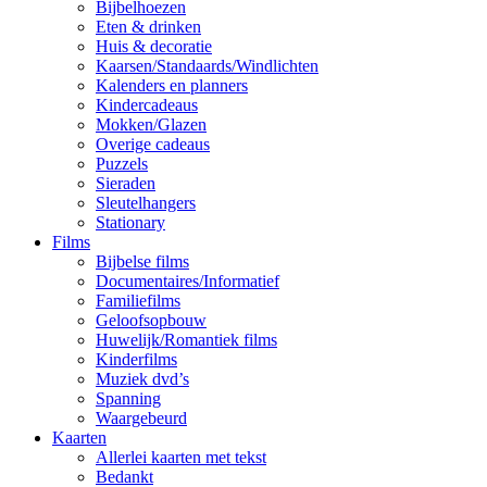
Bijbelhoezen
Eten & drinken
Huis & decoratie
Kaarsen/Standaards/Windlichten
Kalenders en planners
Kindercadeaus
Mokken/Glazen
Overige cadeaus
Puzzels
Sieraden
Sleutelhangers
Stationary
Films
Bijbelse films
Documentaires/Informatief
Familiefilms
Geloofsopbouw
Huwelijk/Romantiek films
Kinderfilms
Muziek dvd’s
Spanning
Waargebeurd
Kaarten
Allerlei kaarten met tekst
Bedankt