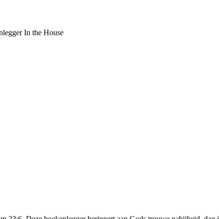
legger In the House
 23:6. Deze boekenlegger herinnert aan Gods trouwe nabijheid, dag in d