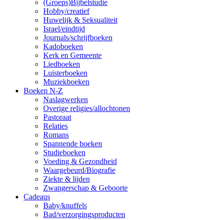
(Groeps)Bijbelstudie
Hobby/creatief
Huwelijk & Seksualiteit
Israel/eindtijd
Journals/schrijfboeken
Kadoboeken
Kerk en Gemeente
Liedboeken
Luisterboeken
Muziekboeken
Boeken N-Z
Naslagwerken
Overige religies/allochtonen
Pastoraat
Relaties
Romans
Spannende boeken
Studieboeken
Voeding & Gezondheid
Waargebeurd/Biografie
Ziekte & lijden
Zwangerschap & Geboorte
Cadeaus
Baby/knuffels
Bad/verzorgingsproducten