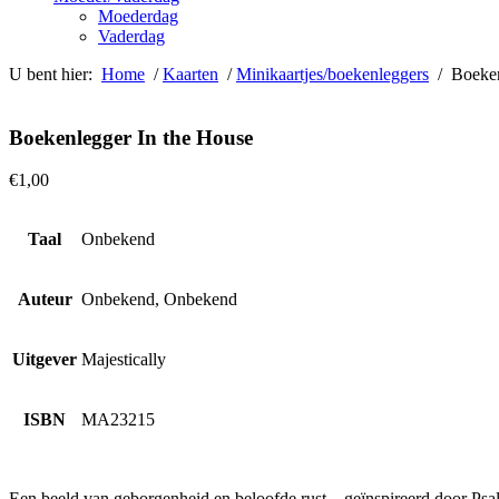
Moederdag
Vaderdag
U bent hier:
Home
/
Kaarten
/
Minikaartjes/boekenleggers
/ Boeken
Boekenlegger In the House
€
1,00
Taal
Onbekend
Auteur
Onbekend, Onbekend
Uitgever
Majestically
ISBN
MA23215
Een beeld van geborgenheid en beloofde rust – geïnspireerd door Psalm