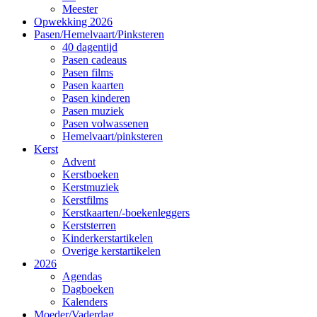
Meester
Opwekking 2026
Pasen/Hemelvaart/Pinksteren
40 dagentijd
Pasen cadeaus
Pasen films
Pasen kaarten
Pasen kinderen
Pasen muziek
Pasen volwassenen
Hemelvaart/pinksteren
Kerst
Advent
Kerstboeken
Kerstmuziek
Kerstfilms
Kerstkaarten/-boekenleggers
Kerststerren
Kinderkerstartikelen
Overige kerstartikelen
2026
Agendas
Dagboeken
Kalenders
Moeder/Vaderdag