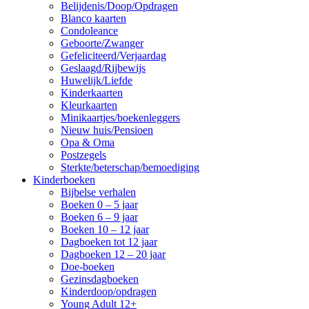
Belijdenis/Doop/Opdragen
Blanco kaarten
Condoleance
Geboorte/Zwanger
Gefeliciteerd/Verjaardag
Geslaagd/Rijbewijs
Huwelijk/Liefde
Kinderkaarten
Kleurkaarten
Minikaartjes/boekenleggers
Nieuw huis/Pensioen
Opa & Oma
Postzegels
Sterkte/beterschap/bemoediging
Kinderboeken
Bijbelse verhalen
Boeken 0 – 5 jaar
Boeken 6 – 9 jaar
Boeken 10 – 12 jaar
Dagboeken tot 12 jaar
Dagboeken 12 – 20 jaar
Doe-boeken
Gezinsdagboeken
Kinderdoop/opdragen
Young Adult 12+