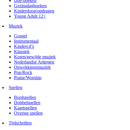
Doe-boeken
Gezinsdagboeken
Kinderdoop/opdragen
Young Adult 12+
Muziek
Gospel
Instrumentaal
Kindercd’s
Klassiek
Koren/gewijde muziek
Nederlandse Artiesten
Opwekkingsmuziek
Pop/Rock
Praise/Worship
Spellen
Bordspellen
Dobbelspellen
Kaartspellen
Overige spellen
Tijdschriften