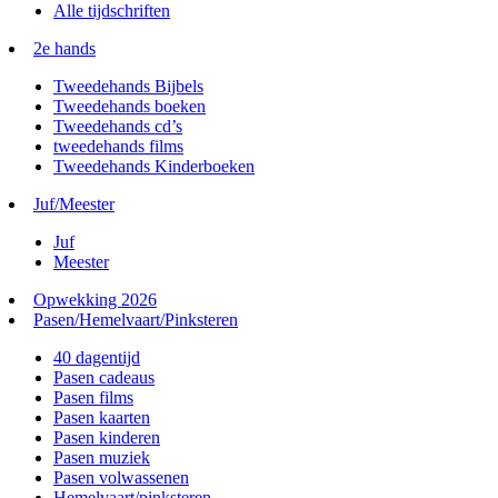
Alle tijdschriften
2e hands
Tweedehands Bijbels
Tweedehands boeken
Tweedehands cd’s
tweedehands films
Tweedehands Kinderboeken
Juf/Meester
Juf
Meester
Opwekking 2026
Pasen/Hemelvaart/Pinksteren
40 dagentijd
Pasen cadeaus
Pasen films
Pasen kaarten
Pasen kinderen
Pasen muziek
Pasen volwassenen
Hemelvaart/pinksteren