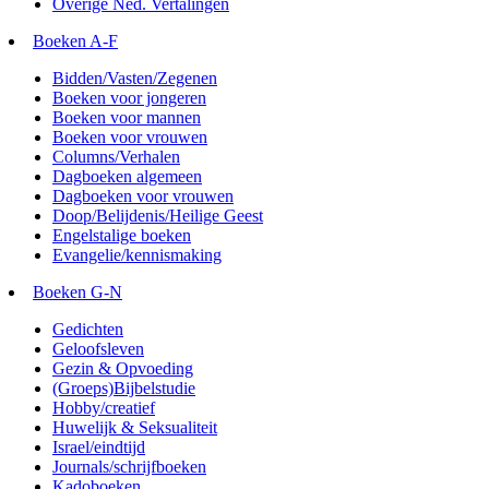
Overige Ned. Vertalingen
Boeken A-F
Bidden/Vasten/Zegenen
Boeken voor jongeren
Boeken voor mannen
Boeken voor vrouwen
Columns/Verhalen
Dagboeken algemeen
Dagboeken voor vrouwen
Doop/Belijdenis/Heilige Geest
Engelstalige boeken
Evangelie/kennismaking
Boeken G-N
Gedichten
Geloofsleven
Gezin & Opvoeding
(Groeps)Bijbelstudie
Hobby/creatief
Huwelijk & Seksualiteit
Israel/eindtijd
Journals/schrijfboeken
Kadoboeken