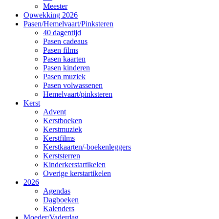
Meester
Opwekking 2026
Pasen/Hemelvaart/Pinksteren
40 dagentijd
Pasen cadeaus
Pasen films
Pasen kaarten
Pasen kinderen
Pasen muziek
Pasen volwassenen
Hemelvaart/pinksteren
Kerst
Advent
Kerstboeken
Kerstmuziek
Kerstfilms
Kerstkaarten/-boekenleggers
Kerststerren
Kinderkerstartikelen
Overige kerstartikelen
2026
Agendas
Dagboeken
Kalenders
Moeder/Vaderdag