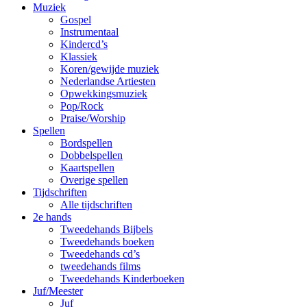
Muziek
Gospel
Instrumentaal
Kindercd’s
Klassiek
Koren/gewijde muziek
Nederlandse Artiesten
Opwekkingsmuziek
Pop/Rock
Praise/Worship
Spellen
Bordspellen
Dobbelspellen
Kaartspellen
Overige spellen
Tijdschriften
Alle tijdschriften
2e hands
Tweedehands Bijbels
Tweedehands boeken
Tweedehands cd’s
tweedehands films
Tweedehands Kinderboeken
Juf/Meester
Juf