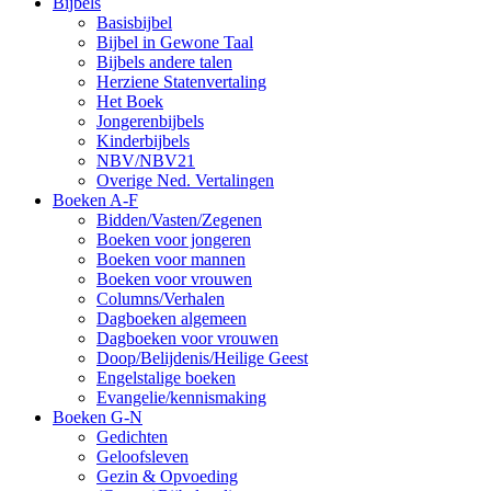
Bijbels
Basisbijbel
Bijbel in Gewone Taal
Bijbels andere talen
Herziene Statenvertaling
Het Boek
Jongerenbijbels
Kinderbijbels
NBV/NBV21
Overige Ned. Vertalingen
Boeken A-F
Bidden/Vasten/Zegenen
Boeken voor jongeren
Boeken voor mannen
Boeken voor vrouwen
Columns/Verhalen
Dagboeken algemeen
Dagboeken voor vrouwen
Doop/Belijdenis/Heilige Geest
Engelstalige boeken
Evangelie/kennismaking
Boeken G-N
Gedichten
Geloofsleven
Gezin & Opvoeding