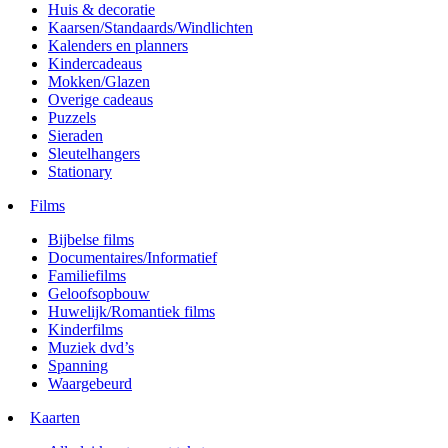
Huis & decoratie
Kaarsen/Standaards/Windlichten
Kalenders en planners
Kindercadeaus
Mokken/Glazen
Overige cadeaus
Puzzels
Sieraden
Sleutelhangers
Stationary
Films
Bijbelse films
Documentaires/Informatief
Familiefilms
Geloofsopbouw
Huwelijk/Romantiek films
Kinderfilms
Muziek dvd’s
Spanning
Waargebeurd
Kaarten