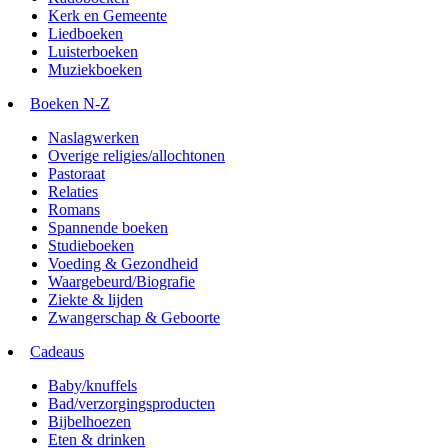
Kerk en Gemeente
Liedboeken
Luisterboeken
Muziekboeken
Boeken N-Z
Naslagwerken
Overige religies/allochtonen
Pastoraat
Relaties
Romans
Spannende boeken
Studieboeken
Voeding & Gezondheid
Waargebeurd/Biografie
Ziekte & lijden
Zwangerschap & Geboorte
Cadeaus
Baby/knuffels
Bad/verzorgingsproducten
Bijbelhoezen
Eten & drinken