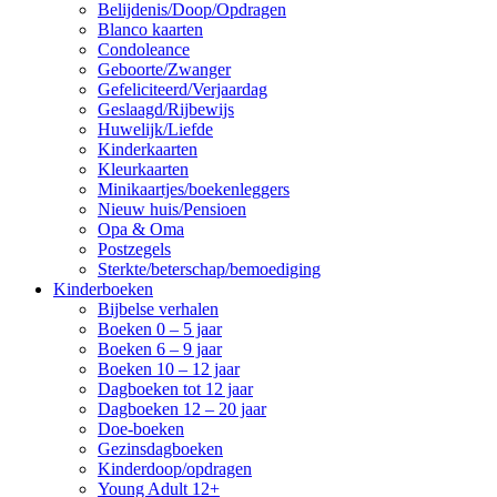
Belijdenis/Doop/Opdragen
Blanco kaarten
Condoleance
Geboorte/Zwanger
Gefeliciteerd/Verjaardag
Geslaagd/Rijbewijs
Huwelijk/Liefde
Kinderkaarten
Kleurkaarten
Minikaartjes/boekenleggers
Nieuw huis/Pensioen
Opa & Oma
Postzegels
Sterkte/beterschap/bemoediging
Kinderboeken
Bijbelse verhalen
Boeken 0 – 5 jaar
Boeken 6 – 9 jaar
Boeken 10 – 12 jaar
Dagboeken tot 12 jaar
Dagboeken 12 – 20 jaar
Doe-boeken
Gezinsdagboeken
Kinderdoop/opdragen
Young Adult 12+