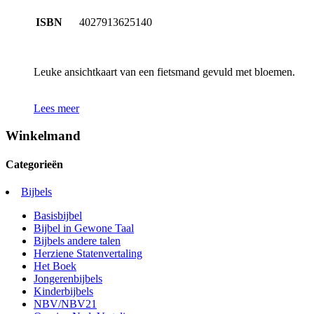
ISBN
4027913625140
Leuke ansichtkaart van een fietsmand gevuld met bloemen.
Lees meer
Winkelmand
Categorieën
Bijbels
Basisbijbel
Bijbel in Gewone Taal
Bijbels andere talen
Herziene Statenvertaling
Het Boek
Jongerenbijbels
Kinderbijbels
NBV/NBV21