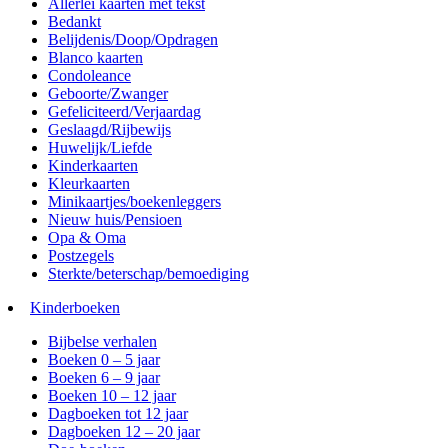
Allerlei kaarten met tekst
Bedankt
Belijdenis/Doop/Opdragen
Blanco kaarten
Condoleance
Geboorte/Zwanger
Gefeliciteerd/Verjaardag
Geslaagd/Rijbewijs
Huwelijk/Liefde
Kinderkaarten
Kleurkaarten
Minikaartjes/boekenleggers
Nieuw huis/Pensioen
Opa & Oma
Postzegels
Sterkte/beterschap/bemoediging
Kinderboeken
Bijbelse verhalen
Boeken 0 – 5 jaar
Boeken 6 – 9 jaar
Boeken 10 – 12 jaar
Dagboeken tot 12 jaar
Dagboeken 12 – 20 jaar