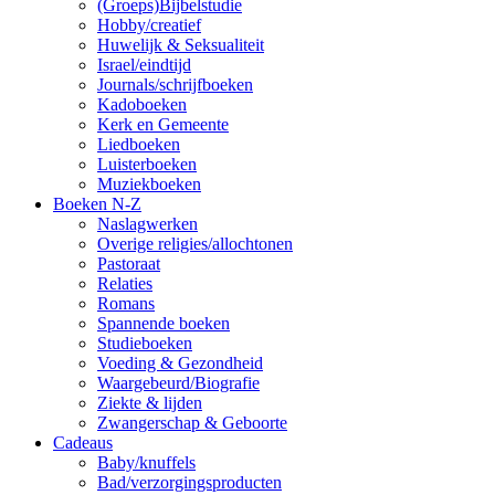
(Groeps)Bijbelstudie
Hobby/creatief
Huwelijk & Seksualiteit
Israel/eindtijd
Journals/schrijfboeken
Kadoboeken
Kerk en Gemeente
Liedboeken
Luisterboeken
Muziekboeken
Boeken N-Z
Naslagwerken
Overige religies/allochtonen
Pastoraat
Relaties
Romans
Spannende boeken
Studieboeken
Voeding & Gezondheid
Waargebeurd/Biografie
Ziekte & lijden
Zwangerschap & Geboorte
Cadeaus
Baby/knuffels
Bad/verzorgingsproducten