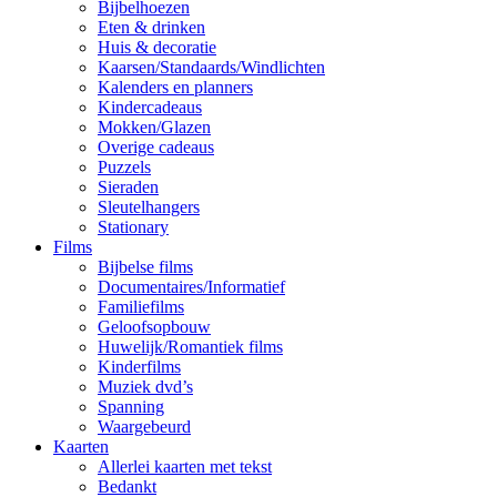
Bijbelhoezen
Eten & drinken
Huis & decoratie
Kaarsen/Standaards/Windlichten
Kalenders en planners
Kindercadeaus
Mokken/Glazen
Overige cadeaus
Puzzels
Sieraden
Sleutelhangers
Stationary
Films
Bijbelse films
Documentaires/Informatief
Familiefilms
Geloofsopbouw
Huwelijk/Romantiek films
Kinderfilms
Muziek dvd’s
Spanning
Waargebeurd
Kaarten
Allerlei kaarten met tekst
Bedankt