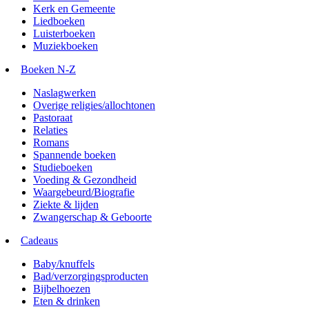
Kerk en Gemeente
Liedboeken
Luisterboeken
Muziekboeken
Boeken N-Z
Naslagwerken
Overige religies/allochtonen
Pastoraat
Relaties
Romans
Spannende boeken
Studieboeken
Voeding & Gezondheid
Waargebeurd/Biografie
Ziekte & lijden
Zwangerschap & Geboorte
Cadeaus
Baby/knuffels
Bad/verzorgingsproducten
Bijbelhoezen
Eten & drinken