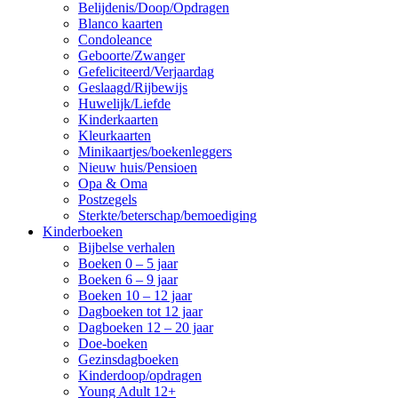
Belijdenis/Doop/Opdragen
Blanco kaarten
Condoleance
Geboorte/Zwanger
Gefeliciteerd/Verjaardag
Geslaagd/Rijbewijs
Huwelijk/Liefde
Kinderkaarten
Kleurkaarten
Minikaartjes/boekenleggers
Nieuw huis/Pensioen
Opa & Oma
Postzegels
Sterkte/beterschap/bemoediging
Kinderboeken
Bijbelse verhalen
Boeken 0 – 5 jaar
Boeken 6 – 9 jaar
Boeken 10 – 12 jaar
Dagboeken tot 12 jaar
Dagboeken 12 – 20 jaar
Doe-boeken
Gezinsdagboeken
Kinderdoop/opdragen
Young Adult 12+