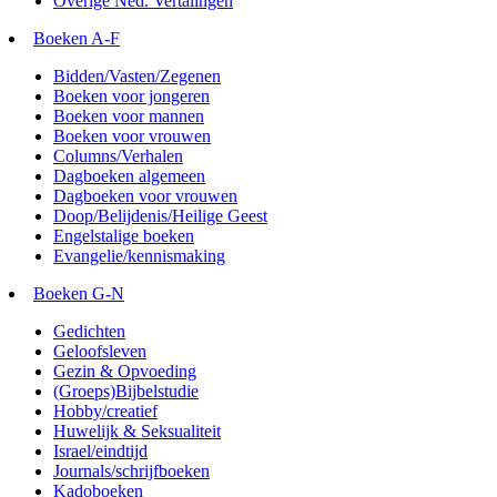
Overige Ned. Vertalingen
Boeken A-F
Bidden/Vasten/Zegenen
Boeken voor jongeren
Boeken voor mannen
Boeken voor vrouwen
Columns/Verhalen
Dagboeken algemeen
Dagboeken voor vrouwen
Doop/Belijdenis/Heilige Geest
Engelstalige boeken
Evangelie/kennismaking
Boeken G-N
Gedichten
Geloofsleven
Gezin & Opvoeding
(Groeps)Bijbelstudie
Hobby/creatief
Huwelijk & Seksualiteit
Israel/eindtijd
Journals/schrijfboeken
Kadoboeken