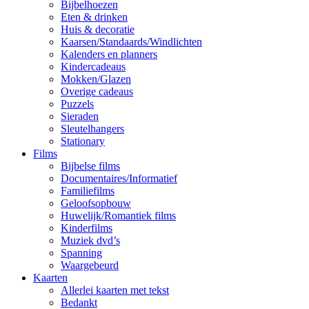
Bijbelhoezen
Eten & drinken
Huis & decoratie
Kaarsen/Standaards/Windlichten
Kalenders en planners
Kindercadeaus
Mokken/Glazen
Overige cadeaus
Puzzels
Sieraden
Sleutelhangers
Stationary
Films
Bijbelse films
Documentaires/Informatief
Familiefilms
Geloofsopbouw
Huwelijk/Romantiek films
Kinderfilms
Muziek dvd’s
Spanning
Waargebeurd
Kaarten
Allerlei kaarten met tekst
Bedankt