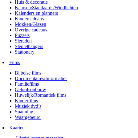
Huis & decoratie
Kaarsen/Standaards/Windlichten
Kalenders en planners
Kindercadeaus
Mokken/Glazen
Overige cadeaus
Puzzels
Sieraden
Sleutelhangers
Stationary
Films
Bijbelse films
Documentaires/Informatief
Familiefilms
Geloofsopbouw
Huwelijk/Romantiek films
Kinderfilms
Muziek dvd’s
Spanning
Waargebeurd
Kaarten