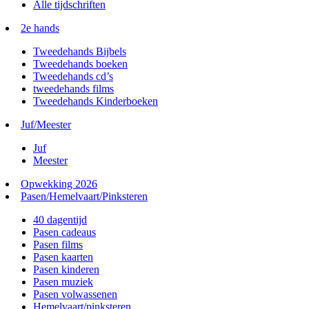
Alle tijdschriften
2e hands
Tweedehands Bijbels
Tweedehands boeken
Tweedehands cd’s
tweedehands films
Tweedehands Kinderboeken
Juf/Meester
Juf
Meester
Opwekking 2026
Pasen/Hemelvaart/Pinksteren
40 dagentijd
Pasen cadeaus
Pasen films
Pasen kaarten
Pasen kinderen
Pasen muziek
Pasen volwassenen
Hemelvaart/pinksteren