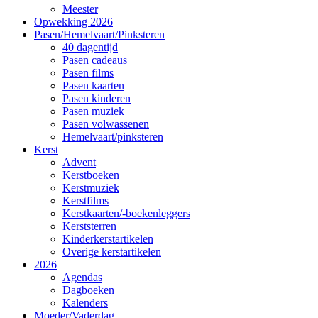
Meester
Opwekking 2026
Pasen/Hemelvaart/Pinksteren
40 dagentijd
Pasen cadeaus
Pasen films
Pasen kaarten
Pasen kinderen
Pasen muziek
Pasen volwassenen
Hemelvaart/pinksteren
Kerst
Advent
Kerstboeken
Kerstmuziek
Kerstfilms
Kerstkaarten/-boekenleggers
Kerststerren
Kinderkerstartikelen
Overige kerstartikelen
2026
Agendas
Dagboeken
Kalenders
Moeder/Vaderdag