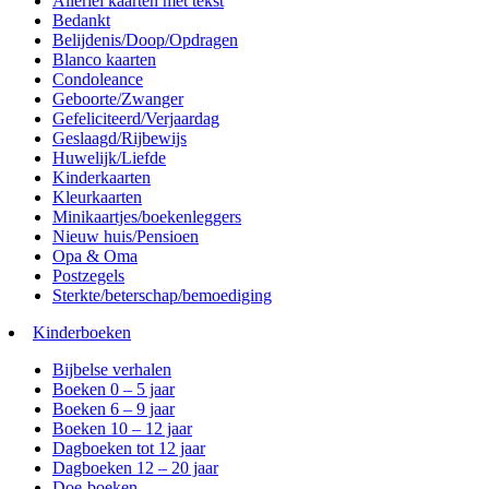
Allerlei kaarten met tekst
Bedankt
Belijdenis/Doop/Opdragen
Blanco kaarten
Condoleance
Geboorte/Zwanger
Gefeliciteerd/Verjaardag
Geslaagd/Rijbewijs
Huwelijk/Liefde
Kinderkaarten
Kleurkaarten
Minikaartjes/boekenleggers
Nieuw huis/Pensioen
Opa & Oma
Postzegels
Sterkte/beterschap/bemoediging
Kinderboeken
Bijbelse verhalen
Boeken 0 – 5 jaar
Boeken 6 – 9 jaar
Boeken 10 – 12 jaar
Dagboeken tot 12 jaar
Dagboeken 12 – 20 jaar
Doe-boeken