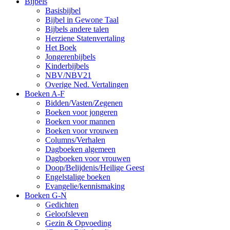
Bijbels
Basisbijbel
Bijbel in Gewone Taal
Bijbels andere talen
Herziene Statenvertaling
Het Boek
Jongerenbijbels
Kinderbijbels
NBV/NBV21
Overige Ned. Vertalingen
Boeken A-F
Bidden/Vasten/Zegenen
Boeken voor jongeren
Boeken voor mannen
Boeken voor vrouwen
Columns/Verhalen
Dagboeken algemeen
Dagboeken voor vrouwen
Doop/Belijdenis/Heilige Geest
Engelstalige boeken
Evangelie/kennismaking
Boeken G-N
Gedichten
Geloofsleven
Gezin & Opvoeding