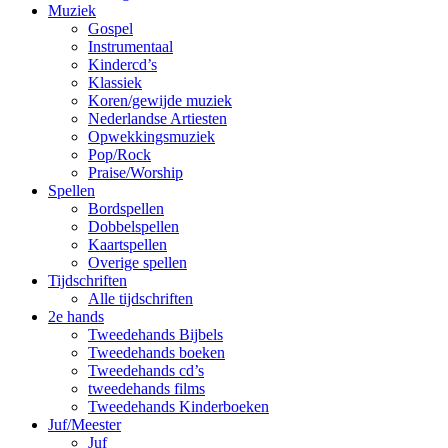
Muziek
Gospel
Instrumentaal
Kindercd’s
Klassiek
Koren/gewijde muziek
Nederlandse Artiesten
Opwekkingsmuziek
Pop/Rock
Praise/Worship
Spellen
Bordspellen
Dobbelspellen
Kaartspellen
Overige spellen
Tijdschriften
Alle tijdschriften
2e hands
Tweedehands Bijbels
Tweedehands boeken
Tweedehands cd’s
tweedehands films
Tweedehands Kinderboeken
Juf/Meester
Juf