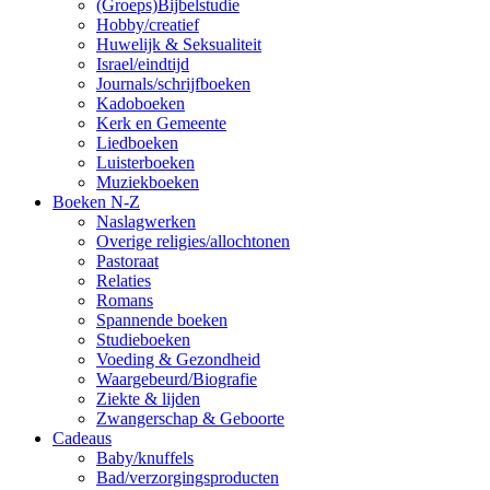
(Groeps)Bijbelstudie
Hobby/creatief
Huwelijk & Seksualiteit
Israel/eindtijd
Journals/schrijfboeken
Kadoboeken
Kerk en Gemeente
Liedboeken
Luisterboeken
Muziekboeken
Boeken N-Z
Naslagwerken
Overige religies/allochtonen
Pastoraat
Relaties
Romans
Spannende boeken
Studieboeken
Voeding & Gezondheid
Waargebeurd/Biografie
Ziekte & lijden
Zwangerschap & Geboorte
Cadeaus
Baby/knuffels
Bad/verzorgingsproducten