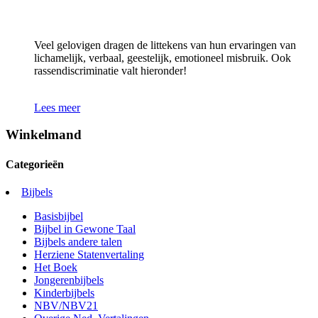
Veel gelovigen dragen de littekens van hun ervaringen van
lichamelijk, verbaal, geestelijk, emotioneel misbruik. Ook
rassendiscriminatie valt hieronder!
Lees meer
Winkelmand
Categorieën
Bijbels
Basisbijbel
Bijbel in Gewone Taal
Bijbels andere talen
Herziene Statenvertaling
Het Boek
Jongerenbijbels
Kinderbijbels
NBV/NBV21