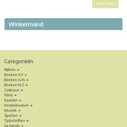
Lees meer
Winkelmand
Categorieën
Bijbels
Boeken A-F
Boeken G-N
Boeken N-Z
Cadeaus
Films
Kaarten
Kinderboeken
Muziek
Spellen
Tijdschriften
2e hands