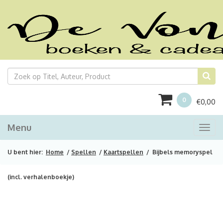
0
€
0,00
Menu
Togg
navi
U bent hier:
Home
/
Spellen
/
Kaartspellen
/ Bijbels memoryspel
(incl. verhalenboekje)