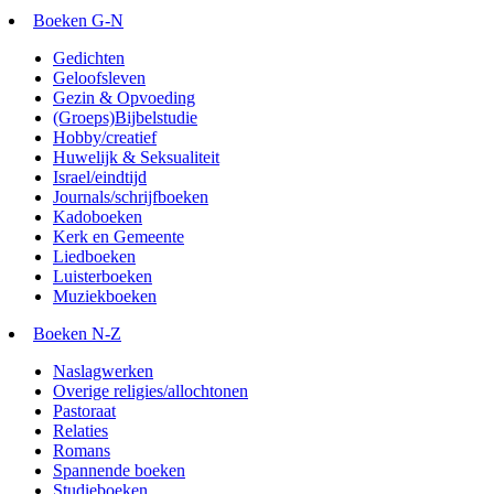
Boeken G-N
Gedichten
Geloofsleven
Gezin & Opvoeding
(Groeps)Bijbelstudie
Hobby/creatief
Huwelijk & Seksualiteit
Israel/eindtijd
Journals/schrijfboeken
Kadoboeken
Kerk en Gemeente
Liedboeken
Luisterboeken
Muziekboeken
Boeken N-Z
Naslagwerken
Overige religies/allochtonen
Pastoraat
Relaties
Romans
Spannende boeken
Studieboeken