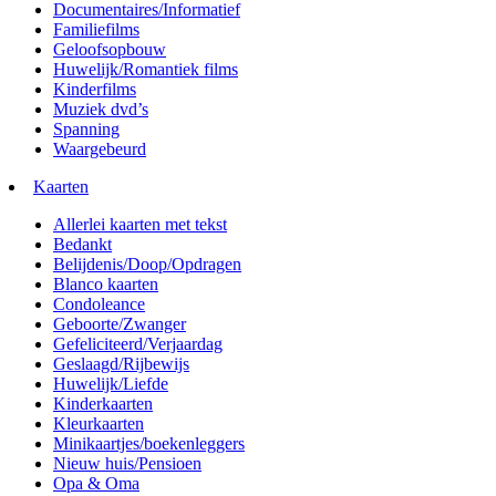
Documentaires/Informatief
Familiefilms
Geloofsopbouw
Huwelijk/Romantiek films
Kinderfilms
Muziek dvd’s
Spanning
Waargebeurd
Kaarten
Allerlei kaarten met tekst
Bedankt
Belijdenis/Doop/Opdragen
Blanco kaarten
Condoleance
Geboorte/Zwanger
Gefeliciteerd/Verjaardag
Geslaagd/Rijbewijs
Huwelijk/Liefde
Kinderkaarten
Kleurkaarten
Minikaartjes/boekenleggers
Nieuw huis/Pensioen
Opa & Oma