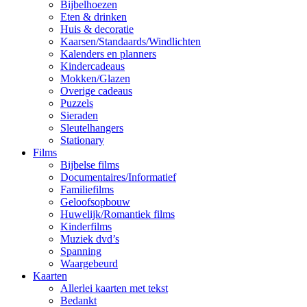
Bijbelhoezen
Eten & drinken
Huis & decoratie
Kaarsen/Standaards/Windlichten
Kalenders en planners
Kindercadeaus
Mokken/Glazen
Overige cadeaus
Puzzels
Sieraden
Sleutelhangers
Stationary
Films
Bijbelse films
Documentaires/Informatief
Familiefilms
Geloofsopbouw
Huwelijk/Romantiek films
Kinderfilms
Muziek dvd’s
Spanning
Waargebeurd
Kaarten
Allerlei kaarten met tekst
Bedankt