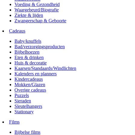
Voeding & Gezondheid
Waargebeurd/Biografie
Ziekte & lijden
Zwangerschap & Geboorte
Cadeaus
Baby/knuffels
Bad/verzorgingsproducten
Bijbelhoezen
Eten & drinken
Huis & decoratie
Kaarsen/Standaards/Windlichten
Kalenders en planners
Kindercadeaus
Mokken/Glazen
Overige cadeaus
Puzzels
Sieraden
Sleutelhangers
Stationary
Films
Bijbelse films