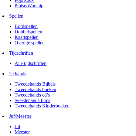
Pop/Rock
Praise/Worship
Spellen
Bordspellen
Dobbelspellen
Kaartspellen
Overige spellen
Tijdschriften
Alle tijdschriften
2e hands
Tweedehands Bijbels
Tweedehands boeken
Tweedehands cd’s
tweedehands films
Tweedehands Kinderboeken
Juf/Meester
Juf
Meester