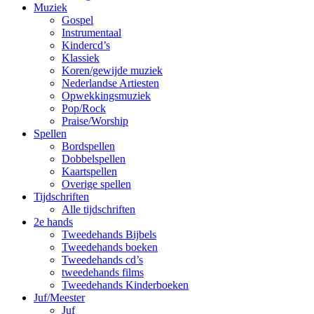
Muziek
Gospel
Instrumentaal
Kindercd’s
Klassiek
Koren/gewijde muziek
Nederlandse Artiesten
Opwekkingsmuziek
Pop/Rock
Praise/Worship
Spellen
Bordspellen
Dobbelspellen
Kaartspellen
Overige spellen
Tijdschriften
Alle tijdschriften
2e hands
Tweedehands Bijbels
Tweedehands boeken
Tweedehands cd’s
tweedehands films
Tweedehands Kinderboeken
Juf/Meester
Juf