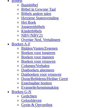
Bijbels
Basisbijbel
Bijbel in Gewone Taal
Bijbels andere talen
Herziene Statenvertaling
Het Boek
Jongerenbijbels
Kinderbijbels
NBV/NBV21
Overige Ned. Vertalingen
Boeken A-F
Bidden/Vasten/Zegenen
Boeken voor jongeren
Boeken voor mannen
Boeken voor vrouwen
Columns/Verhalen
Dagboeken algemeen
Dagboeken voor vrouwen
Doop/Belijdenis/Heilige Geest
Engelstalige boeken
Evangelie/kennismaking
Boeken G-N
Gedichten
Geloofsleven
Gezin & Opvoeding