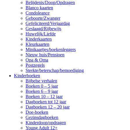
Belijdenis/Doop/Opdragen
Blanco kaarten
Condoleance
Geboorte/Zwanger
Gefeliciteerd/Verjaardag
Geslaagd/Rijbewijs
Huwelijk/Liefde
Kinderkaarten
Kleurkaarten
Minikaartjes/boekenleggers
Nieuw huis/Pensioen
Opa & Oma
Postzegels
Sterkte/beterschap/bemoediging
Kinderboeken
Bijbelse verhalen
Boeken 0 – 5 jaar
Boeken 6 – 9 jaar
Boeken 10 – 12 jaar
Dagboeken tot 12 jaar
Dagboeken 12 – 20 jaar
Doe-boeken
Gezinsdagboeken
Kinderdoop/opdragen
Young Adult 12+