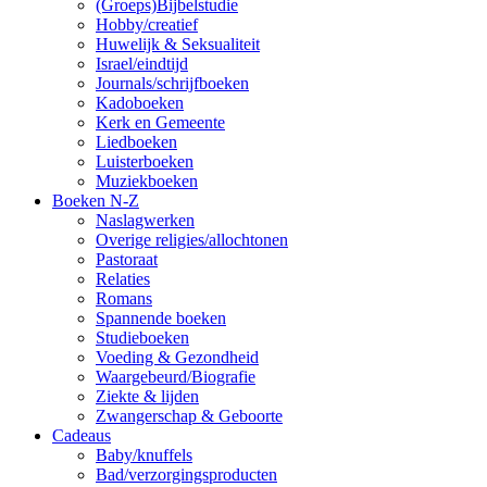
(Groeps)Bijbelstudie
Hobby/creatief
Huwelijk & Seksualiteit
Israel/eindtijd
Journals/schrijfboeken
Kadoboeken
Kerk en Gemeente
Liedboeken
Luisterboeken
Muziekboeken
Boeken N-Z
Naslagwerken
Overige religies/allochtonen
Pastoraat
Relaties
Romans
Spannende boeken
Studieboeken
Voeding & Gezondheid
Waargebeurd/Biografie
Ziekte & lijden
Zwangerschap & Geboorte
Cadeaus
Baby/knuffels
Bad/verzorgingsproducten