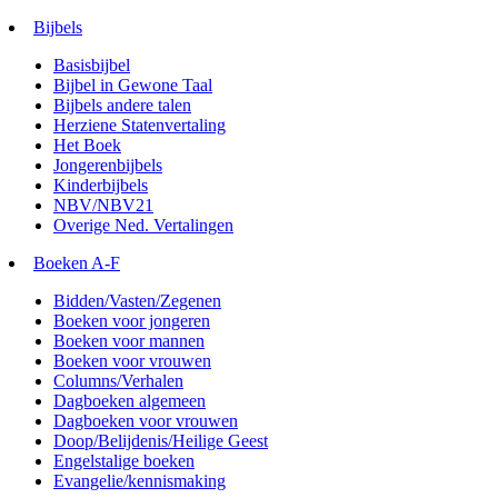
Bijbels
Basisbijbel
Bijbel in Gewone Taal
Bijbels andere talen
Herziene Statenvertaling
Het Boek
Jongerenbijbels
Kinderbijbels
NBV/NBV21
Overige Ned. Vertalingen
Boeken A-F
Bidden/Vasten/Zegenen
Boeken voor jongeren
Boeken voor mannen
Boeken voor vrouwen
Columns/Verhalen
Dagboeken algemeen
Dagboeken voor vrouwen
Doop/Belijdenis/Heilige Geest
Engelstalige boeken
Evangelie/kennismaking