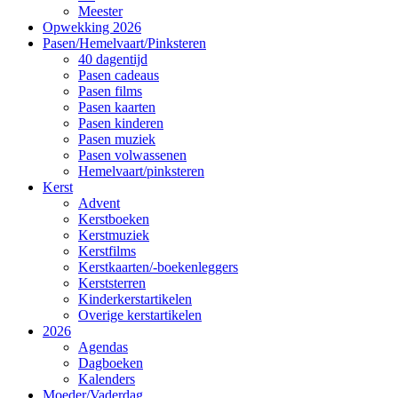
Meester
Opwekking 2026
Pasen/Hemelvaart/Pinksteren
40 dagentijd
Pasen cadeaus
Pasen films
Pasen kaarten
Pasen kinderen
Pasen muziek
Pasen volwassenen
Hemelvaart/pinksteren
Kerst
Advent
Kerstboeken
Kerstmuziek
Kerstfilms
Kerstkaarten/-boekenleggers
Kerststerren
Kinderkerstartikelen
Overige kerstartikelen
2026
Agendas
Dagboeken
Kalenders
Moeder/Vaderdag