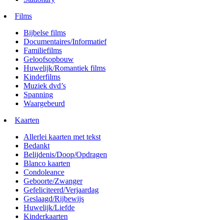
Films
Bijbelse films
Documentaires/Informatief
Familiefilms
Geloofsopbouw
Huwelijk/Romantiek films
Kinderfilms
Muziek dvd’s
Spanning
Waargebeurd
Kaarten
Allerlei kaarten met tekst
Bedankt
Belijdenis/Doop/Opdragen
Blanco kaarten
Condoleance
Geboorte/Zwanger
Gefeliciteerd/Verjaardag
Geslaagd/Rijbewijs
Huwelijk/Liefde
Kinderkaarten