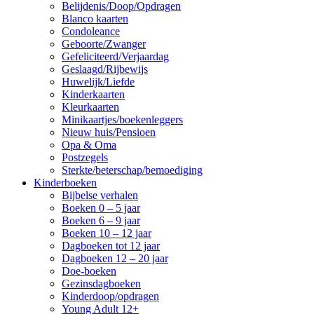
Belijdenis/Doop/Opdragen
Blanco kaarten
Condoleance
Geboorte/Zwanger
Gefeliciteerd/Verjaardag
Geslaagd/Rijbewijs
Huwelijk/Liefde
Kinderkaarten
Kleurkaarten
Minikaartjes/boekenleggers
Nieuw huis/Pensioen
Opa & Oma
Postzegels
Sterkte/beterschap/bemoediging
Kinderboeken
Bijbelse verhalen
Boeken 0 – 5 jaar
Boeken 6 – 9 jaar
Boeken 10 – 12 jaar
Dagboeken tot 12 jaar
Dagboeken 12 – 20 jaar
Doe-boeken
Gezinsdagboeken
Kinderdoop/opdragen
Young Adult 12+