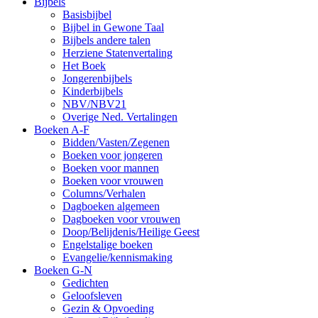
Bijbels
Basisbijbel
Bijbel in Gewone Taal
Bijbels andere talen
Herziene Statenvertaling
Het Boek
Jongerenbijbels
Kinderbijbels
NBV/NBV21
Overige Ned. Vertalingen
Boeken A-F
Bidden/Vasten/Zegenen
Boeken voor jongeren
Boeken voor mannen
Boeken voor vrouwen
Columns/Verhalen
Dagboeken algemeen
Dagboeken voor vrouwen
Doop/Belijdenis/Heilige Geest
Engelstalige boeken
Evangelie/kennismaking
Boeken G-N
Gedichten
Geloofsleven
Gezin & Opvoeding