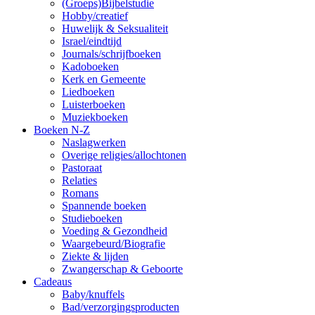
(Groeps)Bijbelstudie
Hobby/creatief
Huwelijk & Seksualiteit
Israel/eindtijd
Journals/schrijfboeken
Kadoboeken
Kerk en Gemeente
Liedboeken
Luisterboeken
Muziekboeken
Boeken N-Z
Naslagwerken
Overige religies/allochtonen
Pastoraat
Relaties
Romans
Spannende boeken
Studieboeken
Voeding & Gezondheid
Waargebeurd/Biografie
Ziekte & lijden
Zwangerschap & Geboorte
Cadeaus
Baby/knuffels
Bad/verzorgingsproducten