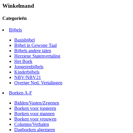
Winkelmand
Categorieën
Bijbels
Basisbijbel
Bijbel in Gewone Taal
Bijbels andere talen
Herziene Statenvertaling
Het Boek
Jongerenbijbels
Kinderbijbels
NBV/NBV21
Overige Ned. Vertalingen
Boeken A-F
Bidden/Vasten/Zegenen
Boeken voor jongeren
Boeken voor mannen
Boeken voor vrouwen
Columns/Verhalen
Dagboeken algemeen