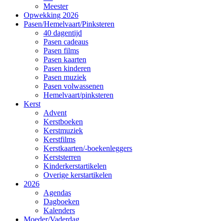
Meester
Opwekking 2026
Pasen/Hemelvaart/Pinksteren
40 dagentijd
Pasen cadeaus
Pasen films
Pasen kaarten
Pasen kinderen
Pasen muziek
Pasen volwassenen
Hemelvaart/pinksteren
Kerst
Advent
Kerstboeken
Kerstmuziek
Kerstfilms
Kerstkaarten/-boekenleggers
Kerststerren
Kinderkerstartikelen
Overige kerstartikelen
2026
Agendas
Dagboeken
Kalenders
Moeder/Vaderdag