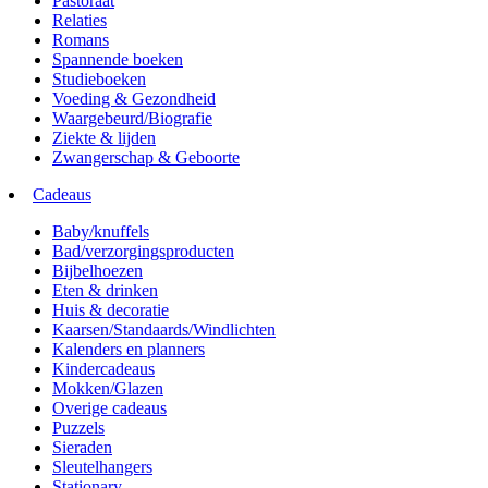
Pastoraat
Relaties
Romans
Spannende boeken
Studieboeken
Voeding & Gezondheid
Waargebeurd/Biografie
Ziekte & lijden
Zwangerschap & Geboorte
Cadeaus
Baby/knuffels
Bad/verzorgingsproducten
Bijbelhoezen
Eten & drinken
Huis & decoratie
Kaarsen/Standaards/Windlichten
Kalenders en planners
Kindercadeaus
Mokken/Glazen
Overige cadeaus
Puzzels
Sieraden
Sleutelhangers
Stationary