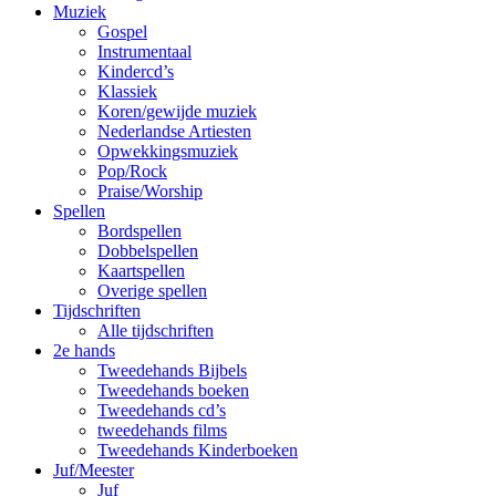
Muziek
Gospel
Instrumentaal
Kindercd’s
Klassiek
Koren/gewijde muziek
Nederlandse Artiesten
Opwekkingsmuziek
Pop/Rock
Praise/Worship
Spellen
Bordspellen
Dobbelspellen
Kaartspellen
Overige spellen
Tijdschriften
Alle tijdschriften
2e hands
Tweedehands Bijbels
Tweedehands boeken
Tweedehands cd’s
tweedehands films
Tweedehands Kinderboeken
Juf/Meester
Juf