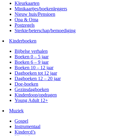
Kleurkaarten
Minikaartjes/boekenleggers
Nieuw huis/Pensioen
Opa & Oma
Postzegels
Sterkte/beterschap/bemoediging
Kinderboeken
Bijbelse verhalen
Boeken 0 – 5 jaar
Boeken 6 – 9 jaar
Boeken 10 – 12 jaar
Dagboeken tot 12 jaar
Dagboeken 12 – 20 jaar
Doe-boeken
Gezinsdagboeken
Kinderdoop/opdragen
Young Adult 12+
Muziek
Gospel
Instrumentaal
Kindercd’s