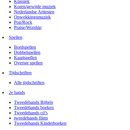
Klassiek
Koren/gewijde muziek
Nederlandse Artiesten
Opwekkingsmuziek
Pop/Rock
Praise/Worship
Spellen
Bordspellen
Dobbelspellen
Kaartspellen
Overige spellen
Tijdschriften
Alle tijdschriften
2e hands
Tweedehands Bijbels
Tweedehands boeken
Tweedehands cd’s
tweedehands films
Tweedehands Kinderboeken