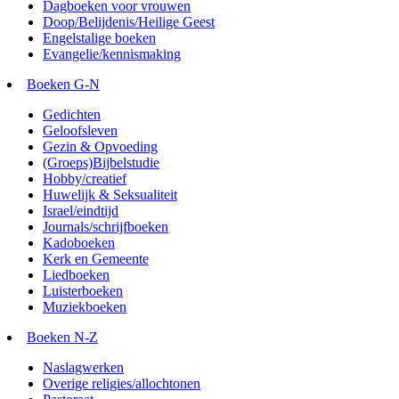
Dagboeken voor vrouwen
Doop/Belijdenis/Heilige Geest
Engelstalige boeken
Evangelie/kennismaking
Boeken G-N
Gedichten
Geloofsleven
Gezin & Opvoeding
(Groeps)Bijbelstudie
Hobby/creatief
Huwelijk & Seksualiteit
Israel/eindtijd
Journals/schrijfboeken
Kadoboeken
Kerk en Gemeente
Liedboeken
Luisterboeken
Muziekboeken
Boeken N-Z
Naslagwerken
Overige religies/allochtonen