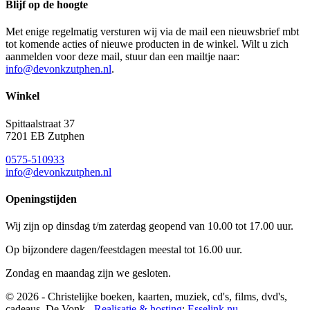
Blijf op de hoogte
Met enige regelmatig versturen wij via de mail een nieuwsbrief mbt
tot komende acties of nieuwe producten in de winkel. Wilt u zich
aanmelden voor deze mail, stuur dan een mailtje naar:
info@devonkzutphen.nl
.
Winkel
Spittaalstraat 37
7201 EB Zutphen
0575-510933
info@devonkzutphen.nl
Openingstijden
Wij zijn op dinsdag t/m zaterdag geopend van 10.00 tot 17.00 uur.
Op bijzondere dagen/feestdagen meestal tot 16.00 uur.
Zondag en maandag zijn we gesloten.
© 2026 - Christelijke boeken, kaarten, muziek, cd's, films, dvd's,
cadeaus, De Vonk -
Realisatie & hosting
:
Esselink.nu