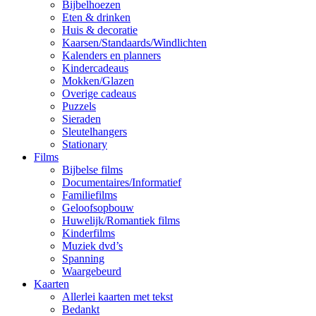
Bijbelhoezen
Eten & drinken
Huis & decoratie
Kaarsen/Standaards/Windlichten
Kalenders en planners
Kindercadeaus
Mokken/Glazen
Overige cadeaus
Puzzels
Sieraden
Sleutelhangers
Stationary
Films
Bijbelse films
Documentaires/Informatief
Familiefilms
Geloofsopbouw
Huwelijk/Romantiek films
Kinderfilms
Muziek dvd’s
Spanning
Waargebeurd
Kaarten
Allerlei kaarten met tekst
Bedankt