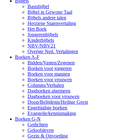
Bijbels
Basisbijbel
Bijbel in Gewone Taal
Bijbels andere talen
Herziene Statenvertaling
Het Boek
Jongerenbijbels
Kinderbijbels
NBV/NBV21
Overige Ned. Vertalingen
Boeken A-F
Bidden/Vasten/Zegenen
Boeken voor jongeren
Boeken voor mannen
Boeken voor vrouwen
Columns/Verhalen
Dagboeken algemeen
Dagboeken voor vrouwen
Doop/Belijdenis/Heilige Geest
Engelstalige boeken
Evangelie/kennismaking
Boeken G-N
Gedichten
Geloofsleven
Gezin & Opvoeding