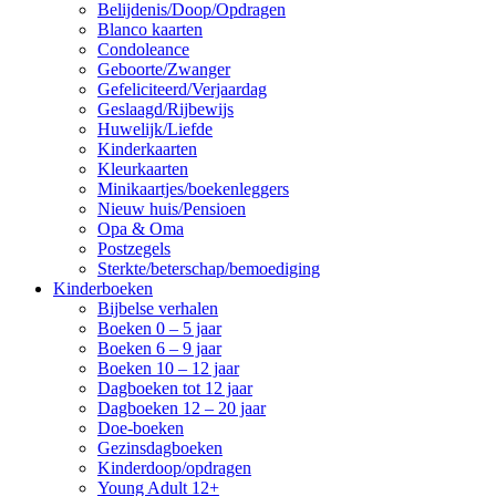
Belijdenis/Doop/Opdragen
Blanco kaarten
Condoleance
Geboorte/Zwanger
Gefeliciteerd/Verjaardag
Geslaagd/Rijbewijs
Huwelijk/Liefde
Kinderkaarten
Kleurkaarten
Minikaartjes/boekenleggers
Nieuw huis/Pensioen
Opa & Oma
Postzegels
Sterkte/beterschap/bemoediging
Kinderboeken
Bijbelse verhalen
Boeken 0 – 5 jaar
Boeken 6 – 9 jaar
Boeken 10 – 12 jaar
Dagboeken tot 12 jaar
Dagboeken 12 – 20 jaar
Doe-boeken
Gezinsdagboeken
Kinderdoop/opdragen
Young Adult 12+