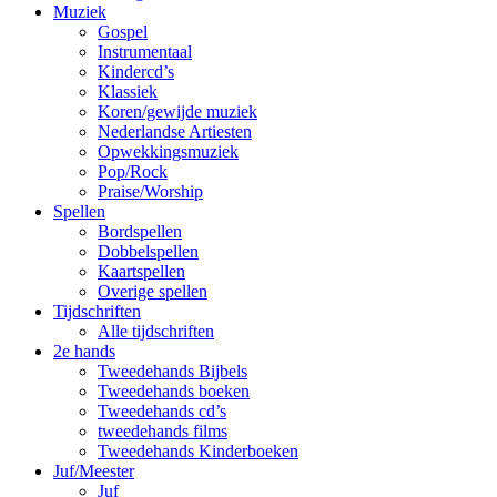
Muziek
Gospel
Instrumentaal
Kindercd’s
Klassiek
Koren/gewijde muziek
Nederlandse Artiesten
Opwekkingsmuziek
Pop/Rock
Praise/Worship
Spellen
Bordspellen
Dobbelspellen
Kaartspellen
Overige spellen
Tijdschriften
Alle tijdschriften
2e hands
Tweedehands Bijbels
Tweedehands boeken
Tweedehands cd’s
tweedehands films
Tweedehands Kinderboeken
Juf/Meester
Juf