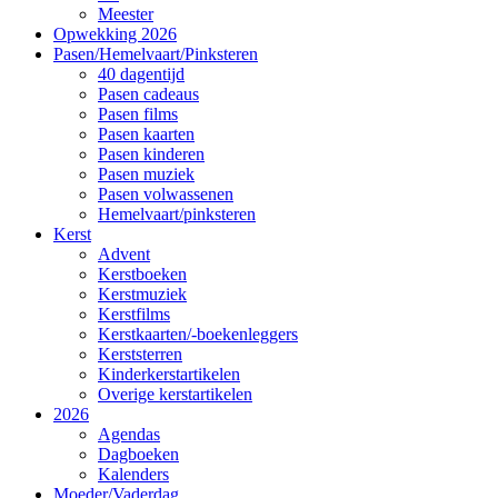
Meester
Opwekking 2026
Pasen/Hemelvaart/Pinksteren
40 dagentijd
Pasen cadeaus
Pasen films
Pasen kaarten
Pasen kinderen
Pasen muziek
Pasen volwassenen
Hemelvaart/pinksteren
Kerst
Advent
Kerstboeken
Kerstmuziek
Kerstfilms
Kerstkaarten/-boekenleggers
Kerststerren
Kinderkerstartikelen
Overige kerstartikelen
2026
Agendas
Dagboeken
Kalenders
Moeder/Vaderdag