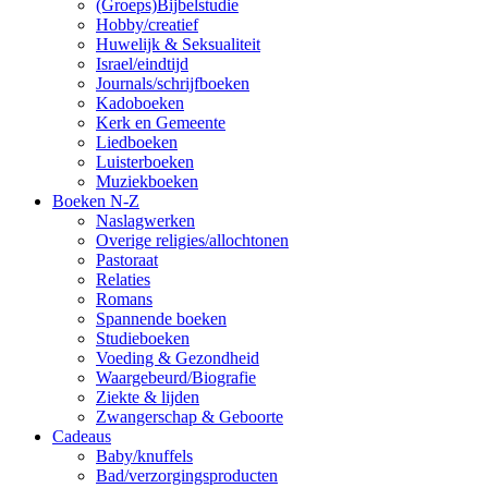
(Groeps)Bijbelstudie
Hobby/creatief
Huwelijk & Seksualiteit
Israel/eindtijd
Journals/schrijfboeken
Kadoboeken
Kerk en Gemeente
Liedboeken
Luisterboeken
Muziekboeken
Boeken N-Z
Naslagwerken
Overige religies/allochtonen
Pastoraat
Relaties
Romans
Spannende boeken
Studieboeken
Voeding & Gezondheid
Waargebeurd/Biografie
Ziekte & lijden
Zwangerschap & Geboorte
Cadeaus
Baby/knuffels
Bad/verzorgingsproducten