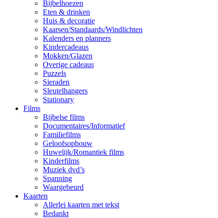
Bijbelhoezen
Eten & drinken
Huis & decoratie
Kaarsen/Standaards/Windlichten
Kalenders en planners
Kindercadeaus
Mokken/Glazen
Overige cadeaus
Puzzels
Sieraden
Sleutelhangers
Stationary
Films
Bijbelse films
Documentaires/Informatief
Familiefilms
Geloofsopbouw
Huwelijk/Romantiek films
Kinderfilms
Muziek dvd’s
Spanning
Waargebeurd
Kaarten
Allerlei kaarten met tekst
Bedankt