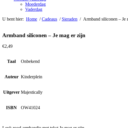
Moederdag
Vaderdag
U bent hier:
Home
/
Cadeaus
/
Sieraden
/ Armband siliconen – Je m
Armband siliconen – Je mag er zijn
€
2,49
Taal
Onbekend
Auteur
Kinderplein
Uitgever
Majestically
ISBN
OW41024
Leuk rood armbandje met tekst Je mag er zijn.