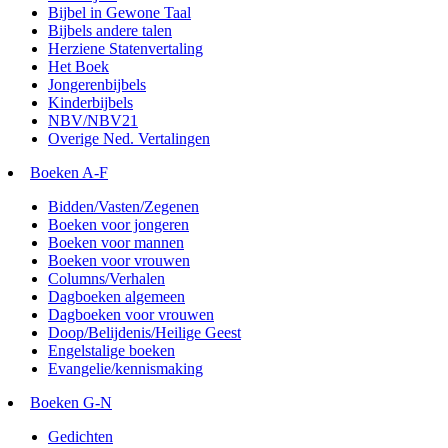
Bijbel in Gewone Taal
Bijbels andere talen
Herziene Statenvertaling
Het Boek
Jongerenbijbels
Kinderbijbels
NBV/NBV21
Overige Ned. Vertalingen
Boeken A-F
Bidden/Vasten/Zegenen
Boeken voor jongeren
Boeken voor mannen
Boeken voor vrouwen
Columns/Verhalen
Dagboeken algemeen
Dagboeken voor vrouwen
Doop/Belijdenis/Heilige Geest
Engelstalige boeken
Evangelie/kennismaking
Boeken G-N
Gedichten