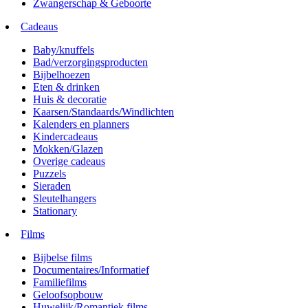
Zwangerschap & Geboorte
Cadeaus
Baby/knuffels
Bad/verzorgingsproducten
Bijbelhoezen
Eten & drinken
Huis & decoratie
Kaarsen/Standaards/Windlichten
Kalenders en planners
Kindercadeaus
Mokken/Glazen
Overige cadeaus
Puzzels
Sieraden
Sleutelhangers
Stationary
Films
Bijbelse films
Documentaires/Informatief
Familiefilms
Geloofsopbouw
Huwelijk/Romantiek films