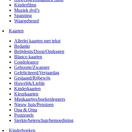
Kinderfilms
Muziek dvd’s
Spanning
Waargebeurd
Kaarten
Allerlei kaarten met tekst
Bedankt
Belijdenis/Doop/Opdragen
Blanco kaarten
Condoleance
Geboorte/Zwanger
Gefeliciteerd/Verjaardag
Geslaagd/Rijbewijs
Huwelijk/Liefde
Kinderkaarten
Kleurkaarten
Minikaartjes/boekenleggers
Nieuw huis/Pensioen
Opa & Oma
Postzegels
Sterkte/beterschap/bemoediging
Kinderboeken