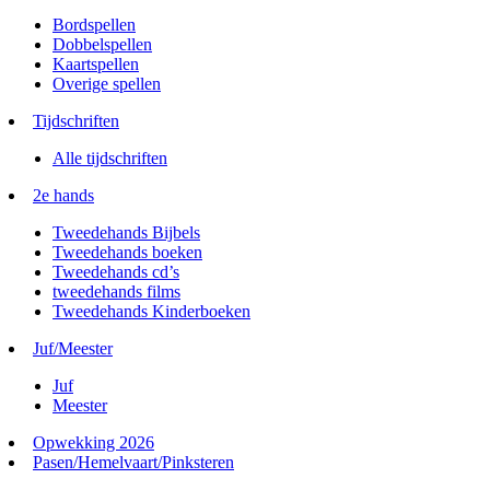
Bordspellen
Dobbelspellen
Kaartspellen
Overige spellen
Tijdschriften
Alle tijdschriften
2e hands
Tweedehands Bijbels
Tweedehands boeken
Tweedehands cd’s
tweedehands films
Tweedehands Kinderboeken
Juf/Meester
Juf
Meester
Opwekking 2026
Pasen/Hemelvaart/Pinksteren