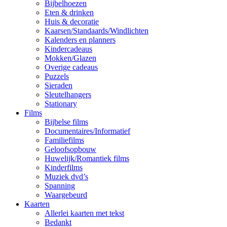
Bijbelhoezen
Eten & drinken
Huis & decoratie
Kaarsen/Standaards/Windlichten
Kalenders en planners
Kindercadeaus
Mokken/Glazen
Overige cadeaus
Puzzels
Sieraden
Sleutelhangers
Stationary
Films
Bijbelse films
Documentaires/Informatief
Familiefilms
Geloofsopbouw
Huwelijk/Romantiek films
Kinderfilms
Muziek dvd’s
Spanning
Waargebeurd
Kaarten
Allerlei kaarten met tekst
Bedankt