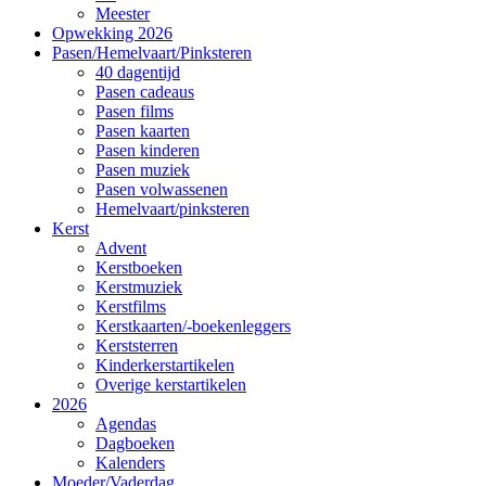
Meester
Opwekking 2026
Pasen/Hemelvaart/Pinksteren
40 dagentijd
Pasen cadeaus
Pasen films
Pasen kaarten
Pasen kinderen
Pasen muziek
Pasen volwassenen
Hemelvaart/pinksteren
Kerst
Advent
Kerstboeken
Kerstmuziek
Kerstfilms
Kerstkaarten/-boekenleggers
Kerststerren
Kinderkerstartikelen
Overige kerstartikelen
2026
Agendas
Dagboeken
Kalenders
Moeder/Vaderdag