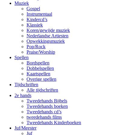
Muziek
Gospel
Instrumentaal
Kindercd’s
Klassiek
Koren/gewijde muziek
Nederlandse Artiesten
Opwekkingsmuziek
Pop/Rock
Praise/Worship
Spellen
Bordspellen
Dobbelspellen
Kaartspellen
Overige spellen
Tijdschriften
Alle tijdschriften
2e hands
Tweedehands Bijbels
Tweedehands boeken
Tweedehands cd’s
tweedehands films
Tweedehands Kinderboeken
Juf/Meester
Juf