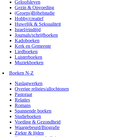
Geloofsleven
Gezin & Opvoeding
(Groeps)Bijbelstudie
Hobby/creatief
Huwelijk & Seksualiteit
Israel/eindtijd
Journals/schrijfboeken
Kadoboeken
Kerk en Gemeente
Liedboeken
Luisterboeken
Muziekboeken
Boeken N-Z
Naslagwerken
Overige religies/allochtonen
Pastoraat
Relaties
Romans
Spannende boeken
Studieboeken
Voeding & Gezondheid
Waargebeurd/Biografie
Ziekte & lijden