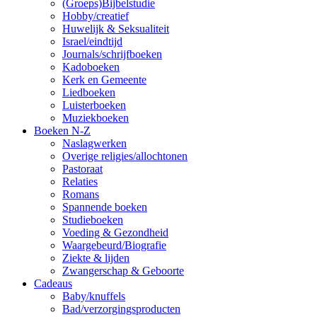
(Groeps)Bijbelstudie
Hobby/creatief
Huwelijk & Seksualiteit
Israel/eindtijd
Journals/schrijfboeken
Kadoboeken
Kerk en Gemeente
Liedboeken
Luisterboeken
Muziekboeken
Boeken N-Z
Naslagwerken
Overige religies/allochtonen
Pastoraat
Relaties
Romans
Spannende boeken
Studieboeken
Voeding & Gezondheid
Waargebeurd/Biografie
Ziekte & lijden
Zwangerschap & Geboorte
Cadeaus
Baby/knuffels
Bad/verzorgingsproducten