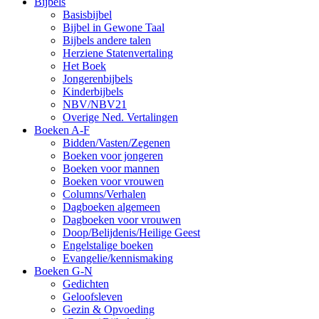
Bijbels
Basisbijbel
Bijbel in Gewone Taal
Bijbels andere talen
Herziene Statenvertaling
Het Boek
Jongerenbijbels
Kinderbijbels
NBV/NBV21
Overige Ned. Vertalingen
Boeken A-F
Bidden/Vasten/Zegenen
Boeken voor jongeren
Boeken voor mannen
Boeken voor vrouwen
Columns/Verhalen
Dagboeken algemeen
Dagboeken voor vrouwen
Doop/Belijdenis/Heilige Geest
Engelstalige boeken
Evangelie/kennismaking
Boeken G-N
Gedichten
Geloofsleven
Gezin & Opvoeding