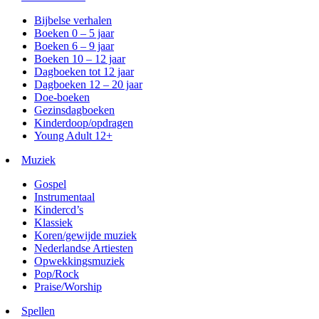
Bijbelse verhalen
Boeken 0 – 5 jaar
Boeken 6 – 9 jaar
Boeken 10 – 12 jaar
Dagboeken tot 12 jaar
Dagboeken 12 – 20 jaar
Doe-boeken
Gezinsdagboeken
Kinderdoop/opdragen
Young Adult 12+
Muziek
Gospel
Instrumentaal
Kindercd’s
Klassiek
Koren/gewijde muziek
Nederlandse Artiesten
Opwekkingsmuziek
Pop/Rock
Praise/Worship
Spellen