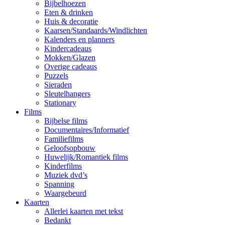
Bijbelhoezen
Eten & drinken
Huis & decoratie
Kaarsen/Standaards/Windlichten
Kalenders en planners
Kindercadeaus
Mokken/Glazen
Overige cadeaus
Puzzels
Sieraden
Sleutelhangers
Stationary
Films
Bijbelse films
Documentaires/Informatief
Familiefilms
Geloofsopbouw
Huwelijk/Romantiek films
Kinderfilms
Muziek dvd’s
Spanning
Waargebeurd
Kaarten
Allerlei kaarten met tekst
Bedankt