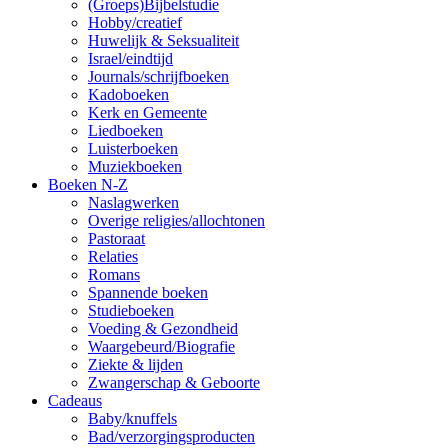
(Groeps)Bijbelstudie
Hobby/creatief
Huwelijk & Seksualiteit
Israel/eindtijd
Journals/schrijfboeken
Kadoboeken
Kerk en Gemeente
Liedboeken
Luisterboeken
Muziekboeken
Boeken N-Z
Naslagwerken
Overige religies/allochtonen
Pastoraat
Relaties
Romans
Spannende boeken
Studieboeken
Voeding & Gezondheid
Waargebeurd/Biografie
Ziekte & lijden
Zwangerschap & Geboorte
Cadeaus
Baby/knuffels
Bad/verzorgingsproducten