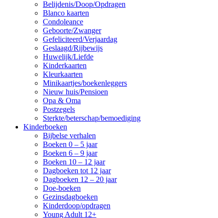
Belijdenis/Doop/Opdragen
Blanco kaarten
Condoleance
Geboorte/Zwanger
Gefeliciteerd/Verjaardag
Geslaagd/Rijbewijs
Huwelijk/Liefde
Kinderkaarten
Kleurkaarten
Minikaartjes/boekenleggers
Nieuw huis/Pensioen
Opa & Oma
Postzegels
Sterkte/beterschap/bemoediging
Kinderboeken
Bijbelse verhalen
Boeken 0 – 5 jaar
Boeken 6 – 9 jaar
Boeken 10 – 12 jaar
Dagboeken tot 12 jaar
Dagboeken 12 – 20 jaar
Doe-boeken
Gezinsdagboeken
Kinderdoop/opdragen
Young Adult 12+