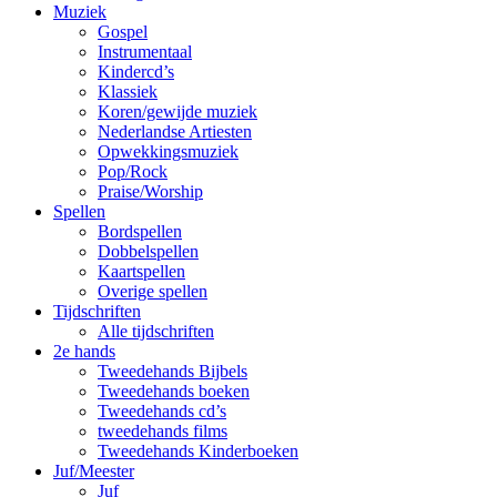
Muziek
Gospel
Instrumentaal
Kindercd’s
Klassiek
Koren/gewijde muziek
Nederlandse Artiesten
Opwekkingsmuziek
Pop/Rock
Praise/Worship
Spellen
Bordspellen
Dobbelspellen
Kaartspellen
Overige spellen
Tijdschriften
Alle tijdschriften
2e hands
Tweedehands Bijbels
Tweedehands boeken
Tweedehands cd’s
tweedehands films
Tweedehands Kinderboeken
Juf/Meester
Juf