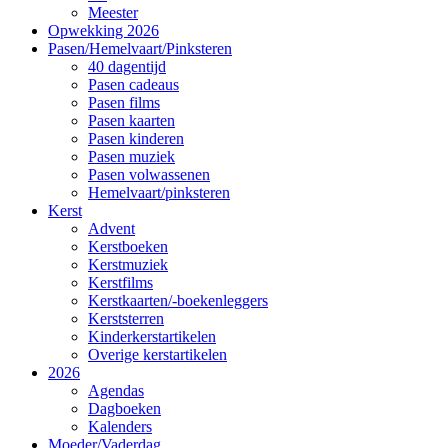
Meester
Opwekking 2026
Pasen/Hemelvaart/Pinksteren
40 dagentijd
Pasen cadeaus
Pasen films
Pasen kaarten
Pasen kinderen
Pasen muziek
Pasen volwassenen
Hemelvaart/pinksteren
Kerst
Advent
Kerstboeken
Kerstmuziek
Kerstfilms
Kerstkaarten/-boekenleggers
Kerststerren
Kinderkerstartikelen
Overige kerstartikelen
2026
Agendas
Dagboeken
Kalenders
Moeder/Vaderdag