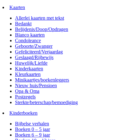
Kaarten
Allerlei kaarten met tekst
Bedankt
Belijdenis/Doop/Opdragen
Blanco kaarten
Condoleance
Geboorte/Zwanger
Gefeliciteerd/Verjaardag
Geslaagd/Rijbewijs
Huwelijk/Liefde
Kinderkaarten
Kleurkaarten
Minikaartjes/boekenleggers
Nieuw huis/Pensioen
Opa & Oma
Postzegels
Sterkte/beterschap/bemoediging
Kinderboeken
Bijbelse verhalen
Boeken 0 – 5 jaar
Boeken 6 – 9 jaar