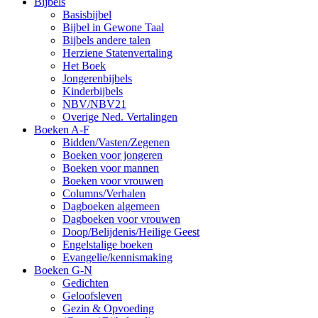
Bijbels
Basisbijbel
Bijbel in Gewone Taal
Bijbels andere talen
Herziene Statenvertaling
Het Boek
Jongerenbijbels
Kinderbijbels
NBV/NBV21
Overige Ned. Vertalingen
Boeken A-F
Bidden/Vasten/Zegenen
Boeken voor jongeren
Boeken voor mannen
Boeken voor vrouwen
Columns/Verhalen
Dagboeken algemeen
Dagboeken voor vrouwen
Doop/Belijdenis/Heilige Geest
Engelstalige boeken
Evangelie/kennismaking
Boeken G-N
Gedichten
Geloofsleven
Gezin & Opvoeding