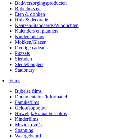
Bad/verzorgingsproducten
Bijbelhoezen
Eten & drinken
Huis & decoratie
Kaarsen/Standaards/Windlichten
Kalenders en planners
Kindercadeaus
Mokken/Glazen
Overige cadeaus
Puzzels
Sieraden
Sleutelhangers
Stationary
Films
Bijbelse films
Documentaires/Informatief
Familiefilms
Geloofsopbouw
Huwelijk/Romantiek films
Kinderfilms
Muziek dvd’s
Spanning
Waargebeurd