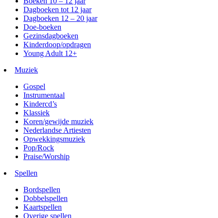
Boeken 10 – 12 jaar
Dagboeken tot 12 jaar
Dagboeken 12 – 20 jaar
Doe-boeken
Gezinsdagboeken
Kinderdoop/opdragen
Young Adult 12+
Muziek
Gospel
Instrumentaal
Kindercd’s
Klassiek
Koren/gewijde muziek
Nederlandse Artiesten
Opwekkingsmuziek
Pop/Rock
Praise/Worship
Spellen
Bordspellen
Dobbelspellen
Kaartspellen
Overige spellen