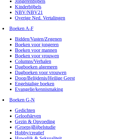
Jongerenbijbels
Kinderbijbels
NBV/NBV21
Overige Ned. Vertalingen
Boeken A-F
Bidden/Vasten/Zegenen
Boeken voor jongeren
Boeken voor mannen
Boeken voor vrouwen
Columns/Verhalen
Dagboeken algemeen
Dagboeken voor vrouwen
Doop/Belijdenis/Heilige Geest
Engelstalige boeken
Evangelie/kennismaking
Boeken G-N
Gedichten
Geloofsleven
Gezin & Opvoeding
(Groeps)Bijbelstudie
Hobby/creatief
Huwelijk & Seksualiteit