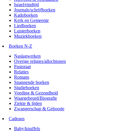
Israel/eindtijd
Journals/schrijfboeken
Kadoboeken
Kerk en Gemeente
Liedboeken
Luisterboeken
Muziekboeken
Boeken N-Z
Naslagwerken
Overige religies/allochtonen
Pastoraat
Relaties
Romans
Spannende boeken
Studieboeken
Voeding & Gezondheid
Waargebeurd/Biografie
Ziekte & lijden
Zwangerschap & Geboorte
Cadeaus
Baby/knuffels