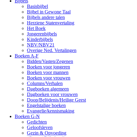
Bijbels
Basisbijbel
Bijbel in Gewone Taal
Bijbels andere talen
Herziene Statenvertaling
Het Boek
Jongerenbijbels
Kinderbijbels
NBV/NBV21
Overige Ned. Vertalingen
Boeken A-F
Bidden/Vasten/Zegenen
Boeken voor jongeren
Boeken voor mannen
Boeken voor vrouwen
Columns/Verhalen
Dagboeken algemeen
Dagboeken voor vrouwen
Doop/Belijdenis/Heilige Geest
Engelstalige boeken
Evangelie/kennismaking
Boeken G-N
Gedichten
Geloofsleven
Gezin & Opvoeding