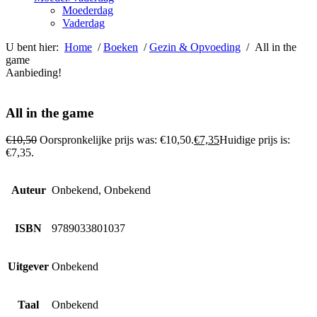
Moederdag
Vaderdag
U bent hier:
Home
/
Boeken
/
Gezin & Opvoeding
/ All in the
game
Aanbieding!
All in the game
€
10,50
Oorspronkelijke prijs was: €10,50.
€
7,35
Huidige prijs is:
€7,35.
Auteur
Onbekend, Onbekend
ISBN
9789033801037
Uitgever
Onbekend
Taal
Onbekend