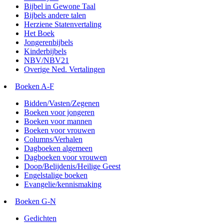
Bijbel in Gewone Taal
Bijbels andere talen
Herziene Statenvertaling
Het Boek
Jongerenbijbels
Kinderbijbels
NBV/NBV21
Overige Ned. Vertalingen
Boeken A-F
Bidden/Vasten/Zegenen
Boeken voor jongeren
Boeken voor mannen
Boeken voor vrouwen
Columns/Verhalen
Dagboeken algemeen
Dagboeken voor vrouwen
Doop/Belijdenis/Heilige Geest
Engelstalige boeken
Evangelie/kennismaking
Boeken G-N
Gedichten