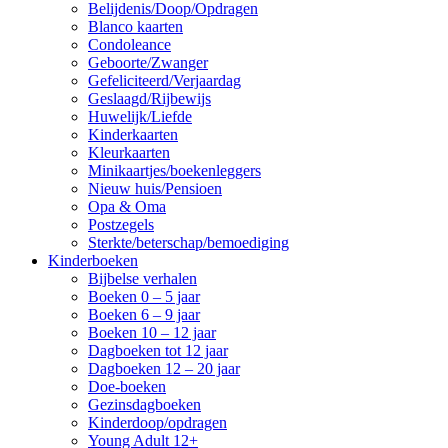
Belijdenis/Doop/Opdragen
Blanco kaarten
Condoleance
Geboorte/Zwanger
Gefeliciteerd/Verjaardag
Geslaagd/Rijbewijs
Huwelijk/Liefde
Kinderkaarten
Kleurkaarten
Minikaartjes/boekenleggers
Nieuw huis/Pensioen
Opa & Oma
Postzegels
Sterkte/beterschap/bemoediging
Kinderboeken
Bijbelse verhalen
Boeken 0 – 5 jaar
Boeken 6 – 9 jaar
Boeken 10 – 12 jaar
Dagboeken tot 12 jaar
Dagboeken 12 – 20 jaar
Doe-boeken
Gezinsdagboeken
Kinderdoop/opdragen
Young Adult 12+