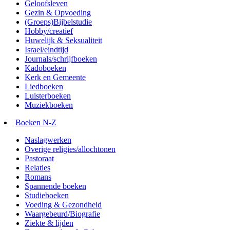
Geloofsleven
Gezin & Opvoeding
(Groeps)Bijbelstudie
Hobby/creatief
Huwelijk & Seksualiteit
Israel/eindtijd
Journals/schrijfboeken
Kadoboeken
Kerk en Gemeente
Liedboeken
Luisterboeken
Muziekboeken
Boeken N-Z
Naslagwerken
Overige religies/allochtonen
Pastoraat
Relaties
Romans
Spannende boeken
Studieboeken
Voeding & Gezondheid
Waargebeurd/Biografie
Ziekte & lijden