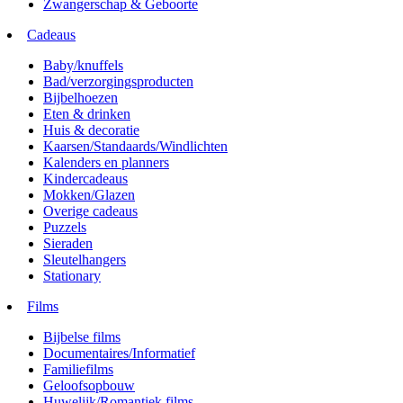
Zwangerschap & Geboorte
Cadeaus
Baby/knuffels
Bad/verzorgingsproducten
Bijbelhoezen
Eten & drinken
Huis & decoratie
Kaarsen/Standaards/Windlichten
Kalenders en planners
Kindercadeaus
Mokken/Glazen
Overige cadeaus
Puzzels
Sieraden
Sleutelhangers
Stationary
Films
Bijbelse films
Documentaires/Informatief
Familiefilms
Geloofsopbouw
Huwelijk/Romantiek films