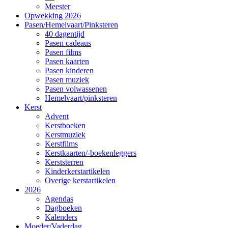
Meester
Opwekking 2026
Pasen/Hemelvaart/Pinksteren
40 dagentijd
Pasen cadeaus
Pasen films
Pasen kaarten
Pasen kinderen
Pasen muziek
Pasen volwassenen
Hemelvaart/pinksteren
Kerst
Advent
Kerstboeken
Kerstmuziek
Kerstfilms
Kerstkaarten/-boekenleggers
Kerststerren
Kinderkerstartikelen
Overige kerstartikelen
2026
Agendas
Dagboeken
Kalenders
Moeder/Vaderdag