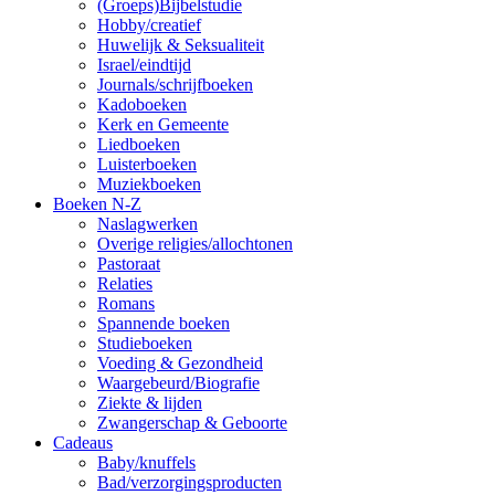
(Groeps)Bijbelstudie
Hobby/creatief
Huwelijk & Seksualiteit
Israel/eindtijd
Journals/schrijfboeken
Kadoboeken
Kerk en Gemeente
Liedboeken
Luisterboeken
Muziekboeken
Boeken N-Z
Naslagwerken
Overige religies/allochtonen
Pastoraat
Relaties
Romans
Spannende boeken
Studieboeken
Voeding & Gezondheid
Waargebeurd/Biografie
Ziekte & lijden
Zwangerschap & Geboorte
Cadeaus
Baby/knuffels
Bad/verzorgingsproducten