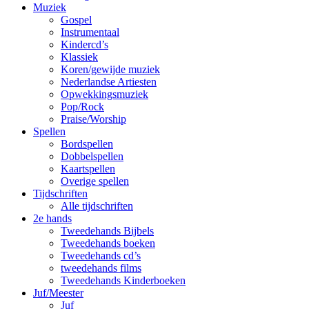
Muziek
Gospel
Instrumentaal
Kindercd’s
Klassiek
Koren/gewijde muziek
Nederlandse Artiesten
Opwekkingsmuziek
Pop/Rock
Praise/Worship
Spellen
Bordspellen
Dobbelspellen
Kaartspellen
Overige spellen
Tijdschriften
Alle tijdschriften
2e hands
Tweedehands Bijbels
Tweedehands boeken
Tweedehands cd’s
tweedehands films
Tweedehands Kinderboeken
Juf/Meester
Juf