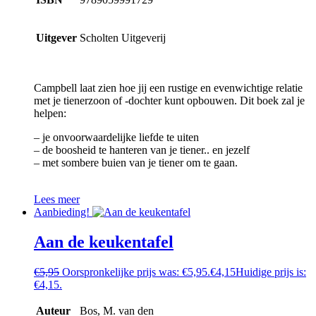
Uitgever
Scholten Uitgeverij
Campbell laat zien hoe jij een rustige en evenwichtige relatie
met je tienerzoon of -dochter kunt opbouwen. Dit boek zal je
helpen:
– je onvoorwaardelijke liefde te uiten
– de boosheid te hanteren van je tiener.. en jezelf
– met sombere buien van je tiener om te gaan.
Lees meer
Aanbieding!
Aan de keukentafel
€
5,95
Oorspronkelijke prijs was: €5,95.
€
4,15
Huidige prijs is:
€4,15.
Auteur
Bos, M. van den