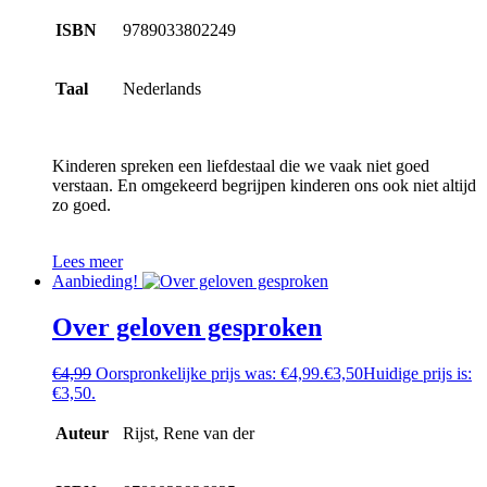
ISBN
9789033802249
Taal
Nederlands
Kinderen spreken een liefdestaal die we vaak niet goed
verstaan. En omgekeerd begrijpen kinderen ons ook niet altijd
zo goed.
Lees meer
Aanbieding!
Over geloven gesproken
€
4,99
Oorspronkelijke prijs was: €4,99.
€
3,50
Huidige prijs is:
€3,50.
Auteur
Rijst, Rene van der