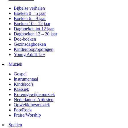
Bijbelse verhalen
Boeken 0 – 5 jaar
Boeken 6 – 9 jaar
Boeken 10 – 12 jaar
Dagboeken tot 12 jaar
Dagboeken 12 – 20 jaar
Doe-boeken
Gezinsdagboeken
Kinderdoop/opdragen
Young Adult 12+
Muziek
Gospel
Instrumentaal
Kindercd’s
Klassiek
Koren/gewijde muziek
Nederlandse Artiesten
Opwekkingsmuziek
Pop/Rock
Praise/Worship
Spellen