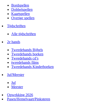
Bordspellen
Dobbelspellen
Kaartspellen
Overige spellen
Tijdschriften
Alle tijdschriften
2e hands
Tweedehands Bijbels
Tweedehands boeken
Tweedehands cd’s
tweedehands films
Tweedehands Kinderboeken
Juf/Meester
Juf
Meester
Opwekking 2026
Pasen/Hemelvaart/Pinksteren