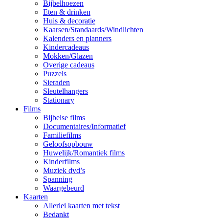
Bijbelhoezen
Eten & drinken
Huis & decoratie
Kaarsen/Standaards/Windlichten
Kalenders en planners
Kindercadeaus
Mokken/Glazen
Overige cadeaus
Puzzels
Sieraden
Sleutelhangers
Stationary
Films
Bijbelse films
Documentaires/Informatief
Familiefilms
Geloofsopbouw
Huwelijk/Romantiek films
Kinderfilms
Muziek dvd’s
Spanning
Waargebeurd
Kaarten
Allerlei kaarten met tekst
Bedankt