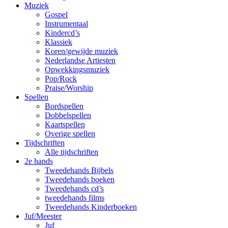
Muziek
Gospel
Instrumentaal
Kindercd’s
Klassiek
Koren/gewijde muziek
Nederlandse Artiesten
Opwekkingsmuziek
Pop/Rock
Praise/Worship
Spellen
Bordspellen
Dobbelspellen
Kaartspellen
Overige spellen
Tijdschriften
Alle tijdschriften
2e hands
Tweedehands Bijbels
Tweedehands boeken
Tweedehands cd’s
tweedehands films
Tweedehands Kinderboeken
Juf/Meester
Juf