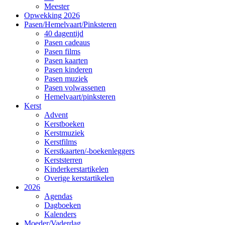
Meester
Opwekking 2026
Pasen/Hemelvaart/Pinksteren
40 dagentijd
Pasen cadeaus
Pasen films
Pasen kaarten
Pasen kinderen
Pasen muziek
Pasen volwassenen
Hemelvaart/pinksteren
Kerst
Advent
Kerstboeken
Kerstmuziek
Kerstfilms
Kerstkaarten/-boekenleggers
Kerststerren
Kinderkerstartikelen
Overige kerstartikelen
2026
Agendas
Dagboeken
Kalenders
Moeder/Vaderdag