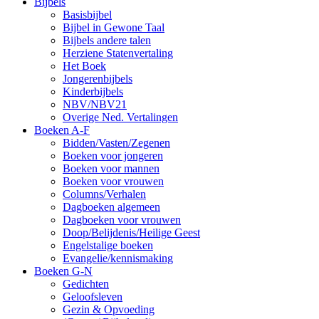
Bijbels
Basisbijbel
Bijbel in Gewone Taal
Bijbels andere talen
Herziene Statenvertaling
Het Boek
Jongerenbijbels
Kinderbijbels
NBV/NBV21
Overige Ned. Vertalingen
Boeken A-F
Bidden/Vasten/Zegenen
Boeken voor jongeren
Boeken voor mannen
Boeken voor vrouwen
Columns/Verhalen
Dagboeken algemeen
Dagboeken voor vrouwen
Doop/Belijdenis/Heilige Geest
Engelstalige boeken
Evangelie/kennismaking
Boeken G-N
Gedichten
Geloofsleven
Gezin & Opvoeding