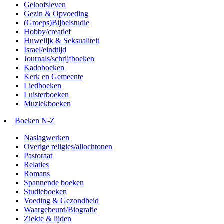
Geloofsleven
Gezin & Opvoeding
(Groeps)Bijbelstudie
Hobby/creatief
Huwelijk & Seksualiteit
Israel/eindtijd
Journals/schrijfboeken
Kadoboeken
Kerk en Gemeente
Liedboeken
Luisterboeken
Muziekboeken
Boeken N-Z
Naslagwerken
Overige religies/allochtonen
Pastoraat
Relaties
Romans
Spannende boeken
Studieboeken
Voeding & Gezondheid
Waargebeurd/Biografie
Ziekte & lijden