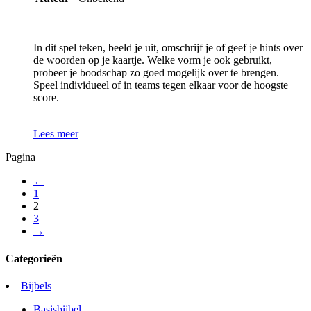
In dit spel teken, beeld je uit, omschrijf je of geef je hints over
de woorden op je kaartje. Welke vorm je ook gebruikt,
probeer je boodschap zo goed mogelijk over te brengen.
Speel individueel of in teams tegen elkaar voor de hoogste
score.
Lees meer
Pagina
←
1
2
3
→
Categorieën
Bijbels
Basisbijbel