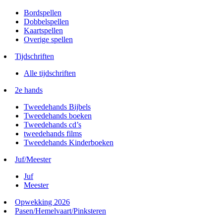
Bordspellen
Dobbelspellen
Kaartspellen
Overige spellen
Tijdschriften
Alle tijdschriften
2e hands
Tweedehands Bijbels
Tweedehands boeken
Tweedehands cd’s
tweedehands films
Tweedehands Kinderboeken
Juf/Meester
Juf
Meester
Opwekking 2026
Pasen/Hemelvaart/Pinksteren