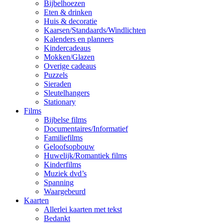
Bijbelhoezen
Eten & drinken
Huis & decoratie
Kaarsen/Standaards/Windlichten
Kalenders en planners
Kindercadeaus
Mokken/Glazen
Overige cadeaus
Puzzels
Sieraden
Sleutelhangers
Stationary
Films
Bijbelse films
Documentaires/Informatief
Familiefilms
Geloofsopbouw
Huwelijk/Romantiek films
Kinderfilms
Muziek dvd’s
Spanning
Waargebeurd
Kaarten
Allerlei kaarten met tekst
Bedankt