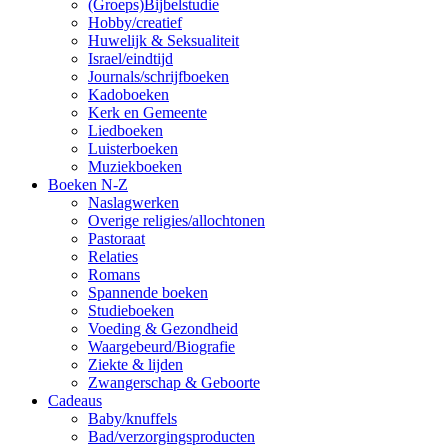
(Groeps)Bijbelstudie
Hobby/creatief
Huwelijk & Seksualiteit
Israel/eindtijd
Journals/schrijfboeken
Kadoboeken
Kerk en Gemeente
Liedboeken
Luisterboeken
Muziekboeken
Boeken N-Z
Naslagwerken
Overige religies/allochtonen
Pastoraat
Relaties
Romans
Spannende boeken
Studieboeken
Voeding & Gezondheid
Waargebeurd/Biografie
Ziekte & lijden
Zwangerschap & Geboorte
Cadeaus
Baby/knuffels
Bad/verzorgingsproducten