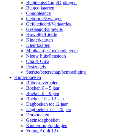
Belijdenis/Doop/Opdragen
Blanco kaarten
Condoleance
Geboorte/Zwanger
Gefeliciteerd/Verjaardag
Geslaagd/Rijbewijs
Huwelijk/Liefde
Kinderkaarten
Kleurkaarten
Minikaartjes/boekenleggers
Nieuw huis/Pensioen
Opa & Oma
Postzegels
Sterkte/beterschap/bemoediging
Kinderboeken
Bijbelse verhalen
Boeken 0 – 5 jaar
Boeken 6 – 9 jaar
Boeken 10 – 12 jaar
Dagboeken tot 12 jaar
Dagboeken 12 – 20 jaar
Doe-boeken
Gezinsdagboeken
Kinderdoop/opdragen
Young Adult 12+