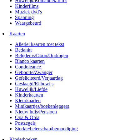
Huwelijk/Romantiek films
Kinderfilms
Muziek dvd’s
Spanning
Waargebeurd
Kaarten
Allerlei kaarten met tekst
Bedankt
Belijdenis/Doop/Opdragen
Blanco kaarten
Condoleance
Geboorte/Zwanger
Gefeliciteerd/Verjaardag
Geslaagd/Rijbewijs
Huwelijk/Liefde
Kinderkaarten
Kleurkaarten
Minikaartjes/boekenleggers
Nieuw huis/Pensioen
Opa & Oma
Postzegels
Sterkte/beterschap/bemoediging
Kinderboeken