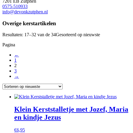
7201 EB Zutphen
0575-510933
info@devonkzutphen.nl
Overige kerstartikelen
Resultaten: 17–32 van de 34
Gesorteerd op nieuwste
Pagina
←
1
2
3
→
Klein Kerststalletje met Jozef, Maria
en kindje Jezus
€
6,95