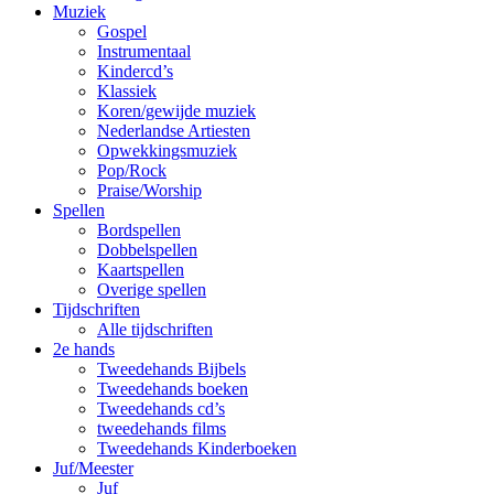
Muziek
Gospel
Instrumentaal
Kindercd’s
Klassiek
Koren/gewijde muziek
Nederlandse Artiesten
Opwekkingsmuziek
Pop/Rock
Praise/Worship
Spellen
Bordspellen
Dobbelspellen
Kaartspellen
Overige spellen
Tijdschriften
Alle tijdschriften
2e hands
Tweedehands Bijbels
Tweedehands boeken
Tweedehands cd’s
tweedehands films
Tweedehands Kinderboeken
Juf/Meester
Juf