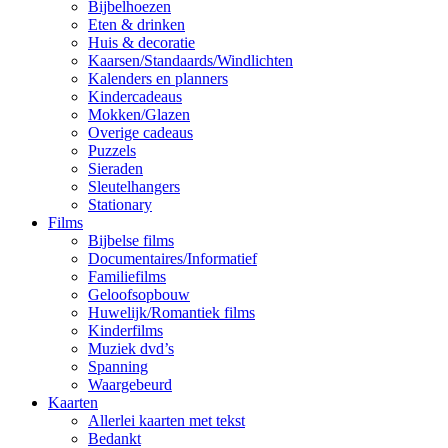
Bijbelhoezen
Eten & drinken
Huis & decoratie
Kaarsen/Standaards/Windlichten
Kalenders en planners
Kindercadeaus
Mokken/Glazen
Overige cadeaus
Puzzels
Sieraden
Sleutelhangers
Stationary
Films
Bijbelse films
Documentaires/Informatief
Familiefilms
Geloofsopbouw
Huwelijk/Romantiek films
Kinderfilms
Muziek dvd’s
Spanning
Waargebeurd
Kaarten
Allerlei kaarten met tekst
Bedankt