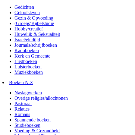
Gedichten
Geloofsleven
Gezin & Opvoeding
(Groeps)Bijbelstudie
Hobby/creatief
Huwelijk & Seksualiteit
Israel/eindtijd
Journals/schrijfboeken
Kadoboeken
Kerk en Gemeente
Liedboeken
Luisterboeken
Muziekboeken
Boeken N-Z
Naslagwerken
Overige religies/allochtonen
Pastoraat
Relaties
Romans
Spannende boeken
Studieboeken
Voeding & Gezondheid