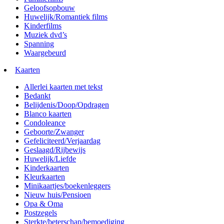
Geloofsopbouw
Huwelijk/Romantiek films
Kinderfilms
Muziek dvd’s
Spanning
Waargebeurd
Kaarten
Allerlei kaarten met tekst
Bedankt
Belijdenis/Doop/Opdragen
Blanco kaarten
Condoleance
Geboorte/Zwanger
Gefeliciteerd/Verjaardag
Geslaagd/Rijbewijs
Huwelijk/Liefde
Kinderkaarten
Kleurkaarten
Minikaartjes/boekenleggers
Nieuw huis/Pensioen
Opa & Oma
Postzegels
Sterkte/beterschap/bemoediging