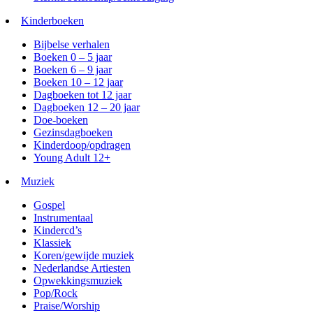
Kinderboeken
Bijbelse verhalen
Boeken 0 – 5 jaar
Boeken 6 – 9 jaar
Boeken 10 – 12 jaar
Dagboeken tot 12 jaar
Dagboeken 12 – 20 jaar
Doe-boeken
Gezinsdagboeken
Kinderdoop/opdragen
Young Adult 12+
Muziek
Gospel
Instrumentaal
Kindercd’s
Klassiek
Koren/gewijde muziek
Nederlandse Artiesten
Opwekkingsmuziek
Pop/Rock
Praise/Worship