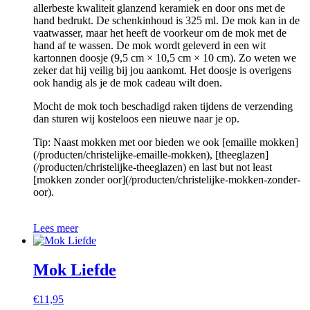
allerbeste kwaliteit glanzend keramiek en door ons met de
hand bedrukt. De schenkinhoud is 325 ml. De mok kan in de
vaatwasser, maar het heeft de voorkeur om de mok met de
hand af te wassen. De mok wordt geleverd in een wit
kartonnen doosje (9,5 cm × 10,5 cm × 10 cm). Zo weten we
zeker dat hij veilig bij jou aankomt. Het doosje is overigens
ook handig als je de mok cadeau wilt doen.
Mocht de mok toch beschadigd raken tijdens de verzending
dan sturen wij kosteloos een nieuwe naar je op.
Tip: Naast mokken met oor bieden we ook [emaille mokken]
(/producten/christelijke-emaille-mokken), [theeglazen]
(/producten/christelijke-theeglazen) en last but not least
[mokken zonder oor](/producten/christelijke-mokken-zonder-
oor).
Lees meer
Mok Liefde
€
11,95