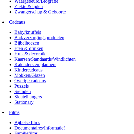
Waargebeurd/Biografie
Ziekte & lijden
Zwangerschap & Geboorte
Cadeaus
Baby/knuffels
Bad/verzorgingsproducten
Bijbelhoezen
Eten & drinken
Huis & decoratie
Kaarsen/Standaards/Windlichten
Kalenders en planners
Kindercadeaus
Mokken/Glazen
Overige cadeaus
Puzzels
Sieraden
Sleutelhangers
Stationary
Films
Bijbelse films
Documentaires/Informatief
Familiefilms