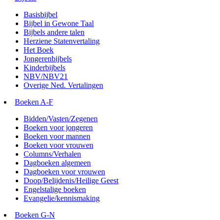
Basisbijbel
Bijbel in Gewone Taal
Bijbels andere talen
Herziene Statenvertaling
Het Boek
Jongerenbijbels
Kinderbijbels
NBV/NBV21
Overige Ned. Vertalingen
Boeken A-F
Bidden/Vasten/Zegenen
Boeken voor jongeren
Boeken voor mannen
Boeken voor vrouwen
Columns/Verhalen
Dagboeken algemeen
Dagboeken voor vrouwen
Doop/Belijdenis/Heilige Geest
Engelstalige boeken
Evangelie/kennismaking
Boeken G-N