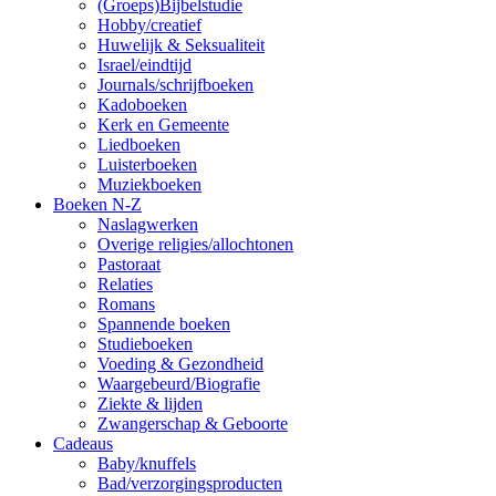
(Groeps)Bijbelstudie
Hobby/creatief
Huwelijk & Seksualiteit
Israel/eindtijd
Journals/schrijfboeken
Kadoboeken
Kerk en Gemeente
Liedboeken
Luisterboeken
Muziekboeken
Boeken N-Z
Naslagwerken
Overige religies/allochtonen
Pastoraat
Relaties
Romans
Spannende boeken
Studieboeken
Voeding & Gezondheid
Waargebeurd/Biografie
Ziekte & lijden
Zwangerschap & Geboorte
Cadeaus
Baby/knuffels
Bad/verzorgingsproducten