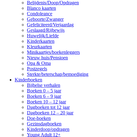
Belijdenis/Doop/Opdragen
Blanco kaarten
Condoleance
Geboorte/Zwanger
Gefeliciteerd/Verjaardag
Geslaagd/Rijbewijs
Huwelijk/Liefde
Kinderkaarten
Kleurkaarten
Minikaartjes/boekenleggers
Nieuw huis/Pensioen
Opa & Oma
Postzegels
Sterkte/beterschap/bemoediging
Kinderboeken
Bijbelse verhalen
Boeken 0 – 5 jaar
Boeken 6 – 9 jaar
Boeken 10 – 12 jaar
Dagboeken tot 12 jaar
Dagboeken 12 – 20 jaar
Doe-boeken
Gezinsdagboeken
Kinderdoop/opdragen
Young Adult 12+