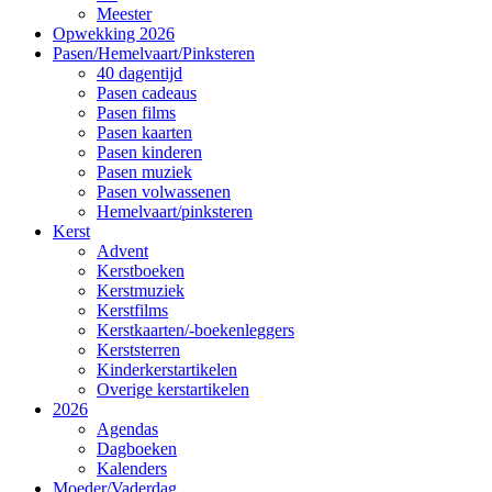
Meester
Opwekking 2026
Pasen/Hemelvaart/Pinksteren
40 dagentijd
Pasen cadeaus
Pasen films
Pasen kaarten
Pasen kinderen
Pasen muziek
Pasen volwassenen
Hemelvaart/pinksteren
Kerst
Advent
Kerstboeken
Kerstmuziek
Kerstfilms
Kerstkaarten/-boekenleggers
Kerststerren
Kinderkerstartikelen
Overige kerstartikelen
2026
Agendas
Dagboeken
Kalenders
Moeder/Vaderdag