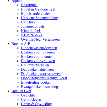
Bijbels
Basisbijbel
Bijbel in Gewone Taal
Bijbels andere talen
Herziene Statenvertaling
Het Boek
Jongerenbijbels
Kinderbijbels
NBV/NBV21
Overige Ned. Vertalingen
Boeken A-F
Bidden/Vasten/Zegenen
Boeken voor jongeren
Boeken voor mannen
Boeken voor vrouwen
Columns/Verhalen
Dagboeken algemeen
Dagboeken voor vrouwen
Doop/Belijdenis/Heilige Geest
Engelstalige boeken
Evangelie/kennismaking
Boeken G-N
Gedichten
Geloofsleven
Gezin & Opvoeding